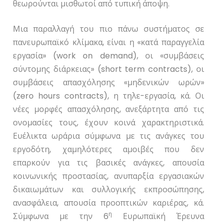
θεωρούνται μισθωτοί από τυπική άποψη.
Μια παραλλαγή του πιο πάνω συστήματος σε
πανευρωπαϊκό κλίμακα, είναι η «κατά παραγγελία
εργασία» (
work
on
demand
), οι «συμβάσεις
σύντομης διάρκειας» (
short
term
contracts
), οι
συμβάσεις απασχόλησης «μηδενικών ωρών»
(
zero
hours
contracts
), η τηλε-εργασία, κά. Οι
νέες μορφές απασχόλησης, ανεξάρτητα από τις
ονομασίες τους, έχουν κοινά χαρακτηριστικά.
Ευέλικτα ωράρια σύμφωνα με τις ανάγκες του
εργοδότη, χαμηλότερες αμοιβές που δεν
επαρκούν για τις βασικές ανάγκες, απουσία
κοινωνικής προστασίας, ανυπαρξία εργασιακών
δικαιωμάτων και συλλογικής εκπροσώπησης,
ανασφάλεια, απουσία προοπτικών καριέρας, κά.
η
Σύμφωνα με την 6
Ευρωπαϊκή Έρευνα