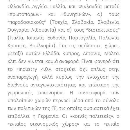
Ολλανδία, Αγγλία, Γαλλία, και Φινλανδία μεταξύ
«πρωτοπόρων» και «δυνητικών»,
c
) τους
“παραδοσιακούς” (Τσεχία, Σλοβακία, Σλοβενία,
Ουγγαρία, Λιθουανία) και
d
) τους “διστακτικούς”
(Ιταλία, Ισπανία, Εσθονία, Πορτογαλία, Πολωνία,
Κροατία, Βουλγαρία). Για τις υπόλοιπες χώρες,
μεταξύ αυτών Ελλάδα, Κύπρος, Λετονία, Μάλτα,
κλπ, δεν γίνεται καμιά αναφορά. Είναι φανερό ότι
το «
Industry
4.0.», στοχεύει όχι απλώς στην
αναπαραγωγή, αλλά κυρίως την ενίσχυση της
διεθνούς ανταγωνιστικότητας και επέκταση της
γερμανικής οικονομίας. Η συνεισφορά των
υπολοίπων χωρών περνάει μέσα από το σύνολο
των πολιτικών της ΕΕ, τις οποίες ουσιαστικά έχει
επιβάλλει η Γερμανία. Οι «κοινές πολιτικές», ο
«ενιαίος οικονομικός χώρος» και το «ενιαίο