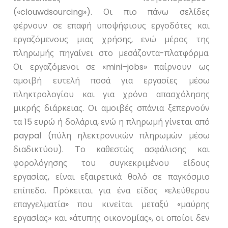
(«
clouwdsourcing
»). Οι πιο πάνω σελίδες
φέρνουν σε επαφή υποψήφιους εργοδότες και
εργαζόμενους μιας χρήσης, ενώ μέρος της
πληρωμής πηγαίνει στο μεσάζοντα-πλατφόρμα.
Οι εργαζόμενοι σε «
mini
–
jobs
» παίρνουν ως
αμοιβή ευτελή ποσά για εργασίες μέσω
πληκτρολογίου και για χρόνο απασχόλησης
μικρής διάρκειας. Οι αμοιβές σπάνια ξεπερνούν
τα 15 ευρώ ή δολάρια, ενώ η πληρωμή γίνεται από
paypal
(πύλη ηλεκτρονικών πληρωμών μέσω
διαδικτύου). Το καθεστώς ασφάλισης και
φορολόγησης του συγκεκριμένου είδους
εργασίας, είναι εξαιρετικά θολό σε παγκόσμιο
επίπεδο. Πρόκειται για ένα είδος «ελεύθερου
επαγγελματία» που κινείται μεταξύ «μαύρης
εργασίας» και «άτυπης οικονομίας», οι οποίοι δεν