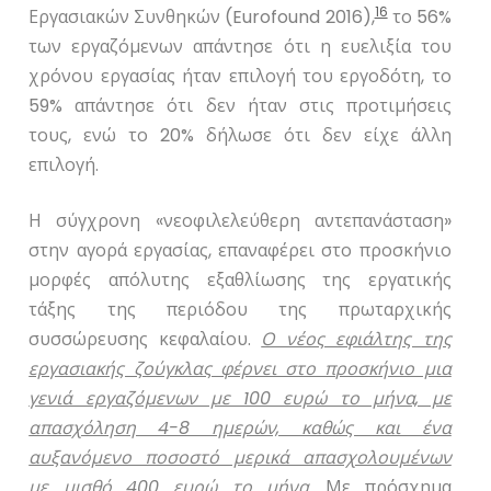
16
Εργασιακών Συνθηκών (
Eurofound
2016),
το 56%
των εργαζόμενων απάντησε ότι η ευελιξία του
χρόνου εργασίας ήταν επιλογή του εργοδότη, το
59% απάντησε ότι δεν ήταν στις προτιμήσεις
τους, ενώ το 20% δήλωσε ότι δεν είχε άλλη
επιλογή.
Η σύγχρονη «νεοφιλελεύθερη αντεπανάσταση»
στην αγορά εργασίας, επαναφέρει στο προσκήνιο
μορφές απόλυτης εξαθλίωσης της εργατικής
τάξης της περιόδου της πρωταρχικής
συσσώρευσης κεφαλαίου.
Ο νέος εφιάλτης της
εργασιακής ζούγκλας φέρνει στο προσκήνιο μια
γενιά εργαζόμενων με 100 ευρώ το μήνα, με
απασχόληση 4-8 ημερών, καθώς και ένα
αυξανόμενο ποσοστό μερικά απασχολουμένων
με μισθό 400 ευρώ το μήνα.
Με πρόσχημα