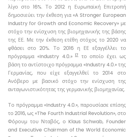
λίγο στο 16%. Το 2012 η Ευρωπαϊκή Επιτροπή
δημοσιεύει την έκθεση για «
A
Stronger
European
Industry
for
Growth
and
Economic
Recovery
» με
στόχο την ενίσχυση της βιομηχανικής της βάσης
της ΕΕ. Με την έκθεση ετέθη στόχος το 2020 να
φθάσει στο 20%. Το 2016 η ΕΕ εξαγγέλλει το
17
πρόγραμμα «
Industry
4.0.»
το οποίο έχει ως
βάση το αντίστοιχο πρόγραμμα «
Industry
4.0.» της
Γερμανίας, που είχε εξαγγελθεί το 2014 στο
Ανόβερο με βασικό στόχο την ενίσχυση της
ανταγωνιστικότητας της γερμανικής βιομηχανίας.
Το πρόγραμμα
«Industry 4.0.»,
παρουσίασε επίσης
το
2016,
ως
«The Fourth Industrial Revolution»
,
στο
Φόρουμ του Νταβός
,
ο
Klaus Schwab
,
Founder
and Executive Chairman of the World Economic