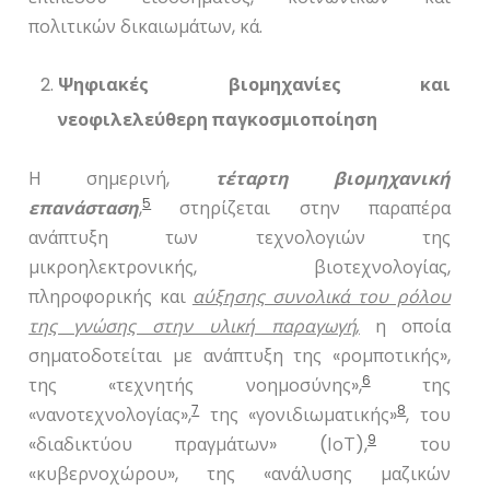
πολιτικών δικαιωμάτων, κά.
Ψηφιακές βιομηχανίες και
νεοφιλελεύθερη παγκοσμιοποίηση
Η σημερινή,
τέταρτη βιομηχανική
5
επανάσταση
,
στηρίζεται στην παραπέρα
ανάπτυξη των τεχνολογιών της
μικροηλεκτρονικής, βιοτεχνολογίας,
πληροφορικής και
αύξησης συνολικά του ρόλου
της γνώσης στην υλική παραγωγή,
η οποία
σηματοδοτείται με ανάπτυξη της «ρομποτικής»,
6
της «τεχνητής νοημοσύνης»,
της
7
8
«νανοτεχνολογίας»,
της «γονιδιωματικής»
, του
9
«διαδικτύου πραγμάτων» (ΙοΤ),
του
«κυβερνοχώρου», της «ανάλυσης μαζικών