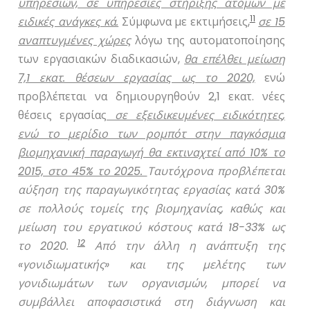
υπηρεσιών, σε υπηρεσίες στήριξης ατόμων με
11
ειδικές ανάγκες κά.
Σύμφωνα με εκτιμήσεις,
σε 15
αναπτυγμένες χώρες
λόγω της αυτοματοποίησης
των εργασιακών διαδικασιών,
θα επέλθει μείωση
7,1 εκατ. θέσεων εργασίας ως το 2020,
ενώ
προβλέπεται να δημιουργηθούν 2,1 εκατ. νέες
θέσεις εργασίας
σε εξειδικευμένες ειδικότητες,
ενώ το μερίδιο των ρομπότ στην παγκόσμια
βιομηχανική παραγωγή θα εκτιναχτεί από 10% το
2015, στο 45% το 2025.
Ταυτόχρονα προβλέπεται
αύξηση της παραγωγικότητας εργασίας κατά 30%
σε πολλούς τομείς της βιομηχανίας, καθώς και
μείωση του εργατικού κόστους κατά 18-33% ως
12
το 2020.
Από την άλλη η ανάπτυξη της
«γονιδιωματικής» και της μελέτης των
γονιδιωμάτων των οργανισμών, μπορεί να
συμβάλλει αποφασιστικά στη διάγνωση και