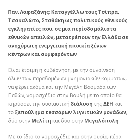
Παν. Λαφαζάνης: Καταγγέλλω τους Τσίπρα,
Τσακαλώτο, Σταθάκη ως πολιτικούς εθνικούς
εγκληματίες που, σε μια περίοδο μάλιστα
εθνικών απειλών, μετατρέπουν την Ελλάδα σε
ανοχύρωτη ενεργειακή αποικία ξένων
κέντρων και συμφερόντων
Είναι έτοιμη η κυβέρνηση, με την συναίνεση
όλων των παραδομένων μνημονιακών κομμάτων,
να φέρει ακόμα και την Μεγάλη Βδομάδα των
Παθών, νομοσχέδιο στην Βουλή με το οποίο θα
κηρύσσει την ουσιαστική
διάλυση
της
ΔΕΗ
και
το
ξεπούλημα
τεσσάρων
λιγνιτικών
μονάδων
,
δύο στην
Μελίτη
και δύο στην
Μεγαλόπολη
.
Με το ίδιο το νομοσχέδιο και στην ουσία, πέρα