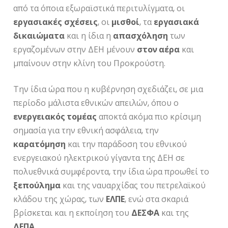
από τα όποια εξωραϊστικά περιτυλίγματα, οι
εργασιακές
σχέσεις
, οι
μισθοί
, τα
εργασιακά
δικαιώματα
και η ίδια η
απασχόληση
των
εργαζομένων στην ΔΕΗ μένουν
στον αέρα
και
μπαίνουν στην κλίνη του Προκρούστη.
Την ίδια ώρα που η κυβέρνηση σχεδιάζει, σε μια
περίοδο μάλιστα εθνικών απειλών, όπου ο
ενεργειακός τομέας
αποκτά ακόμα πιο κρίσιμη
σημασία για την εθνική ασφάλεια, την
καρατόμηση
και την παράδοση του εθνικού
ενεργειακού ηλεκτρικού γίγαντα της ΔΕΗ σε
πολυεθνικά συμφέροντα, την ίδια ώρα προωθεί το
ξεπούλημα
και της ναυαρχίδας του πετρελαϊκού
κλάδου της χώρας, των
ΕΛΠΕ
, ενώ στα σκαριά
βρίσκεται και η εκποίηση του
ΔΕΣΦΑ
και της
ΔΕΠΑ
.