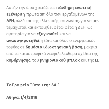
Αυτήν την ώρα χρειάζεται
πάνδημη
ενωτική
εξέγερση
, πρώτα απ’ όλα των εργαζομένων της
ΔΕΗ
, αλλά και της ελληνικής κοινωνίας, για να μην
τεμαχιστεί και εκποιηθεί φέτα-φέτα η ΔΕΗ, ως
αφετηρία για να
εξυγιανθεί
και να
ανασυγκροτηθεί
η ίδια και όλος ο ενεργειακός
τομέας σε
δημόσια
ιδιοκτησιακή
βάση
, μακριά
από τα καταστροφικά νεοφιλελεύθερα σχέδια της
κυβέρνησης
, του
μνημονιακού
μπλοκ
και της
ΕΕ
.
Το Γραφείο Τύπου της ΛΑ.Ε
Αθήνα, 1/4/2018