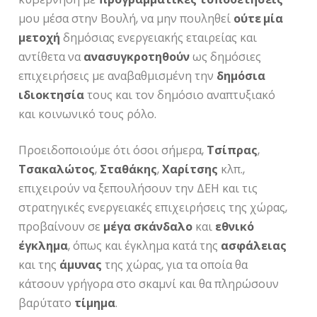
μου μέσα στην Βουλή, να μην πουληθεί
ούτε μία
μετοχή
δημόσιας ενεργειακής εταιρείας και
αντίθετα να
ανασυγκροτηθούν
ως δημόσιες
επιχειρήσεις με αναβαθμισμένη την
δημόσια
ιδιοκτησία
τους και τον δημόσιο αναπτυξιακό
και κοινωνικό τους ρόλο.
Προειδοποιούμε ότι όσοι σήμερα,
Τσίπρας
,
Τσακαλώτος
,
Σταθάκης
,
Χαρίτσης
κλπ.,
επιχειρούν να ξεπουλήσουν την ΔΕΗ και τις
στρατηγικές ενεργειακές επιχειρήσεις της χώρας,
προβαίνουν σε
μέγα
σκάνδαλο
και
εθνικό
έγκλημα
, όπως και έγκλημα κατά της
ασφάλειας
και της
άμυνας
της χώρας, για τα οποία θα
κάτσουν γρήγορα στο σκαμνί και θα πληρώσουν
βαρύτατο
τίμημα
.