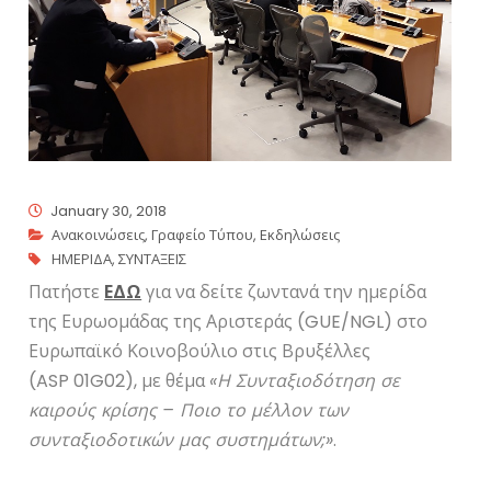
January 30, 2018
Ανακοινώσεις
,
Γραφείο Τύπου
,
Εκδηλώσεις
ΗΜΕΡΙΔΑ
,
ΣΥΝΤΑΞΕΙΣ
Πατήστε
ΕΔΩ
για να δείτε ζωντανά την ημερίδα
της
Ευρωομάδας της Αριστεράς (
GUE
/
NGL
)
στο
Ευρωπαϊκό Κοινοβούλιο στις Βρυξέλλες
(
ASP
01
G
02),
με θέμα
«Η Συνταξιοδότηση σε
καιρούς κρίσης – Ποιο το μέλλον των
συνταξιοδοτικών μας συστημάτων;»
.