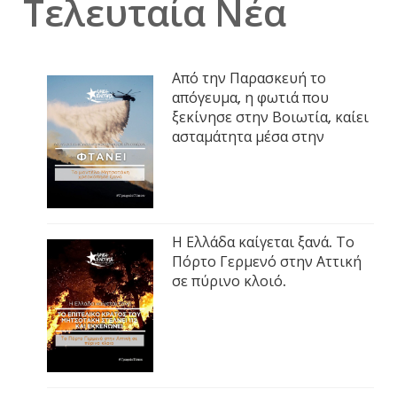
Τελευταία Νέα
Από την Παρασκευή το
απόγευμα, η φωτιά που
ξεκίνησε στην Βοιωτία, καίει
ασταμάτητα μέσα στην
Η Ελλάδα καίγεται ξανά. Το
Πόρτο Γερμενό στην Αττική
σε πύρινο κλοιό.