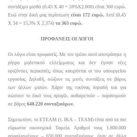
συντάξιμο μισθό (
0.45 Χ
40 = 18%Χ2.000) είναι 360 ευρώ.
Ενώ στην δική μας περίπτωση
είναι 172 ευρώ.
Αντί
(0.45
Χ 34 = 15,3% Χ 2.374)
τα
363 ευρώ.
ΠΡΟΦΑΝΕΙΣ ΟΙ ΛΟΓΟΙ
Οι λόγοι είναι προφανείς. Με τον τρόπο αυτό αποτράπηκε η
ρήτρα μηδενικού ελλείμματος και δεν έγιναν νέες
οριζόντιες περικοπές, όπως καυχιόνται οι του υπουργείου
εργασίας. Δηλαδή, σώζουν τις μισές συντάξεις σε βάρος
των άλλων μισών. Χάριν της εικόνας δηλαδή και για
σώσουν το δικό τους προφίλ, αυθαιρετούν – παρανομούν
σε βάρος
648.220 συνταξιούχων.
Σημειωτέον, το ΕΤΕΑΜ
(τ. ΙΚΑ – ΤΕΑΜ)
είναι από τα πιο
εύρωστα οικονομικά Ταμεία. Αριθμοί τους 1.800.000
ασφαλισμένους – 650.000 συνταξιούχους, όταν σε άλλα