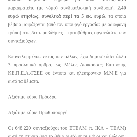
παρακρατείτε (με νόμο) συνδικαλιστική συνδρομή,
2,40
ευρώ ετησίως, συνολικά περί τα 5 εκ. ευρώ
, τα οποία
βέβαια μοιράζονται (από τον υπουργό εργασίας με αδιαφανή
τρόπο) στις δευτεροβάθμιες – τριτοβάθμιες οργανώσεις των
συνταξιούχων.
Επανειλημμένως εκτός των άλλων, έχω δημοσιεύσει άλλα
3 προσωπικά άρθρα, ως
Μέλος Διοικούσας Επιτροπής
ΚΕ.Π.Ε.Α./ΓΣΕΕ σε έντυπα και ηλεκτρονικά Μ.Μ.Ε για
αυτά τα θέματα.
Αξιότιμε κύριε Πρόεδρε,
Αξιότιμε κύριε Πρωθυπουργέ
Οι 648.220 συνταξιούχοι του
ΕΤΕΑΜ
(τ. ΙΚΑ – ΤΕΑΜ)
αυτή τη στιγμή (για το θέμα αυτό) είναι μόνοι και βιώνουν