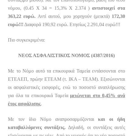
νόμου, (0.45 Χ 34 = 15,3% Χ 2.374 )
αντιστοιχεί στα
363,22 ευρώ.
Αντί αυτού, μου χορηγούν (μεικτά)
172,30
ευρώ!!!
Διαφορά 190,92 ευρώ. Ετησίως 2.291,04 ευρώ!!!
Πιο συγκεκριμένα:
ΝΕΟΣ ΑΣΦΑΛΙΣΤΙΚΟΣ ΝΟΜΟΣ (4387/2016)
Με το Νόμο αυτό τα επικουρικά Ταμεία εντάσσονται στο
ΕΤΕΑΕΠ, πρώην ΕΤΕΑΜ (τ. ΙΚΑ – ΤΕΑΜ). Εξισώνονται
οι ασφαλιστικές εισφορές, ενώ το ποσοστό αναπλήρωσης
για όλα τα επικουρικά Ταμεία
μειώνεται στο 0,45% ανά
έτος ασφάλισης
.
Με τον ίδιο Νόμο
αναπροσαρμόζονται
και οι ήδη
καταβαλλόμενες συντάξεις.
Δηλαδή, οι συντάξεις αυτές
εξισώνονται με τις νέες. Από το γεγονός ότι το νέο ποσοστό