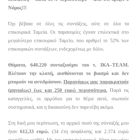
Νόμος!!!
Όχι βέβαια σε όλες τις συντάξεις, ούτε σε όλα τα
επικουρικά Ταμεία. Οι παρανομίες έγιναν επιλεκτικά στο
μεγαλύτερο επικουρικό Ταμείο, που αριθμεί το 52% των
επικουρικών συντάξεων, ενδεχομένως με δόλο.
Θύματα, 648.220 συνταξιούχοι του τ. ΙΚΑ–ΤΕΑΜ.
Βλέπουν την κλοπή, αισθάνονται το βιασμό και δεν
μπορούν να αντιδράσουν.
Παρανόμως μας παρακρατούν
(μηνιαίως) έως και 250 ευρώ περισσότερα.
Παρά τις
καταγγελίες, οι αρμόδιοι για το θέμα αυτό, σιωπούν
συστηματικά, και η δικαιοσύνη δεν παρενέβη ακόμα.
Στη δική μου περίπτωση, το αρχικό ποσό της σύνταξής μου
ήταν
612,33 ευρώ.
(34 έτη ασφάλισης και 2.374 ευρώ
συντάξιμο μισθό). Με τον επανυπολογισμό, βάση του νέου