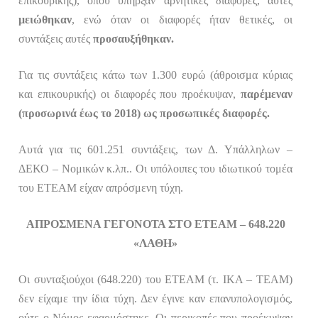
επικουρικής), όπου υπήρξαν αρνητικές διαφορές, αυτές
μειώθηκαν
, ενώ όταν οι διαφορές ήταν θετικές, οι
συντάξεις αυτές
προσαυξήθηκαν.
Για τις συντάξεις κάτω των 1.300 ευρώ (άθροισμα κύριας
και επικουρικής) οι διαφορές που προέκυψαν,
παρέμεναν
(προσωρινά έως το 2018) ως προσωπικές διαφορές.
Αυτά
για τις 601.251 συντάξεις, των Δ. Υπάλληλων –
ΔΕΚΟ – Νομικών κ.λπ.. Οι υπόλοιπες του ιδιωτικού τομέα
του
ΕΤΕΑΜ είχαν
απρόσμενη τύχη.
ΑΠΡΟΣΜΕΝΑ ΓΕΓΟΝΟΤΑ ΣΤΟ
ΕΤΕΑΜ
–
648.220
«ΛΑΘΗ»
Οι συνταξιούχοι (648.220)
του ΕΤΕΑΜ
(τ. ΙΚΑ – ΤΕΑΜ)
δεν είχαμε την ίδια τύχη. Δεν έγινε καν
επανυπολογισμός,
ούτε ο Νόμος εφαρμόστηκε. Οι περικοπές που προέκυψαν