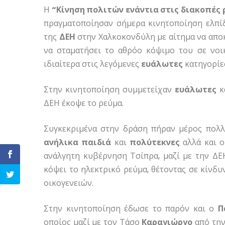
Η
“Κίνηση πολιτών ενάντια στις διακοπές 
πραγματοποίησαν σήμερα κινητοποίηση ελπίδ
της
ΔΕΗ
στην Χαλκοκονδύλη με αίτημα να αποκ
να σταματήσει το αθρόο κόψιμο του σε νοι
ιδιαίτερα στις λεγόμενες
ευάλωτες
κατηγορίε
Στην κινητοποίηση συμμετείχαν
ευάλωτες
κ
ΔΕΗ έκοψε το ρεύμα.
Συγκεκριμένα στην δράση πήραν μέρος πολ
ανήλικα
παιδιά
και
πολύτεκνες
αλλά και ο
ανάλγητη κυβέρνηση Τσίπρα, μαζί με την ΔΕΗ,
κόψει το ηλεκτρικό ρεύμα, θέτοντας σε κίνδ
οικογενειών.
Στην κινητοποίηση έδωσε το παρόν και ο
Π
οποίος μαζί με τον Τάσο
Καραγιώργο
από την