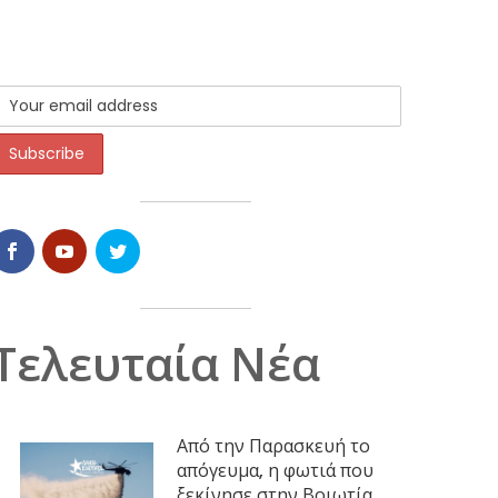
Τελευταία Νέα
Από την Παρασκευή το
απόγευμα, η φωτιά που
ξεκίνησε στην Βοιωτία,