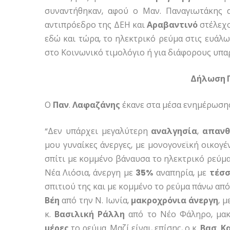
συναντήθηκαν, αφού ο Μαν. Παναγιωτάκης α
αντιπρόεδρο της ΔΕΗ και
Αραβαντινό
στέλεχο
εδώ και τώρα, το ηλεκτρικό ρεύμα στις ευάλωτ
στο Κοινωνικό τιμολόγιο ή για διάφορους υπ
Δήλωση Π
Ο
Παν
.
Λαφαζάνης
έκανε στα μέσα ενημέρωση
“
Δεν υπάρχει μεγαλύτερη
αναλγησία
,
απαν
μου γυναίκες άνεργες, με μονογονεϊκή οικογέν
σπίτι με κομμένο βάναυσα το ηλεκτρικό ρεύμα
Νέα
Λιόσια
, άνεργη με
35%
αναπηρία, με
τέσ
σπιτιού της και με κομμένο το ρεύμα πάνω από 
Βέη
από την Ν. Ιωνία,
μακροχρόνια
άνεργη
, 
κ.
Βασιλική
Ράλλη
από το Νέο Φάληρο, μακ
μέρες
το ρεύμα. Μαζί είναι, επίσης, ο κ.
Βασ
.
Κ