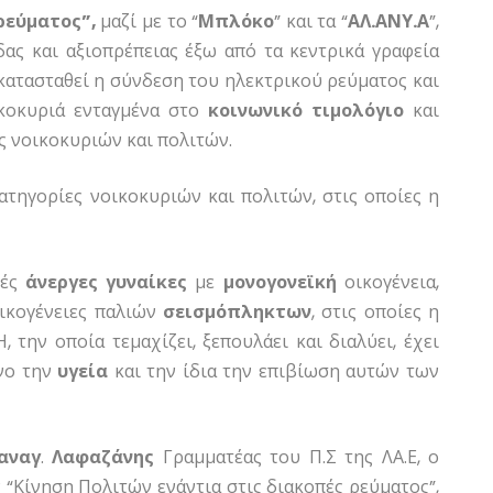
ρεύματος”,
μαζί με το “
Μπλόκο
” και τα “
ΑΛ.ΑΝΥ.Α
”,
ας και αξιοπρέπειας έξω από τα κεντρικά γραφεία
ατασταθεί η σύνδεση του ηλεκτρικού ρεύματος και
κοκυριά ενταγμένα στο
κοινωνικό
τιμολόγιο
και
ς νοικοκυριών και πολιτών.
ατηγορίες νοικοκυριών και πολιτών, στις οποίες η
λές
άνεργες
γυναίκες
με
μονογονεϊκή
οικογένεια,
ικογένειες παλιών
σεισμόπληκτων
, στις οποίες η
 την οποία τεμαχίζει, ξεπουλάει και διαλύει, έχει
υνο την
υγεία
και την ίδια την επιβίωση αυτών των
αναγ
.
Λαφαζάνης
Γραμματέας του Π.Σ της ΛΑ.Ε, ο
 “Κίνηση Πολιτών ενάντια στις διακοπές ρεύματος”,