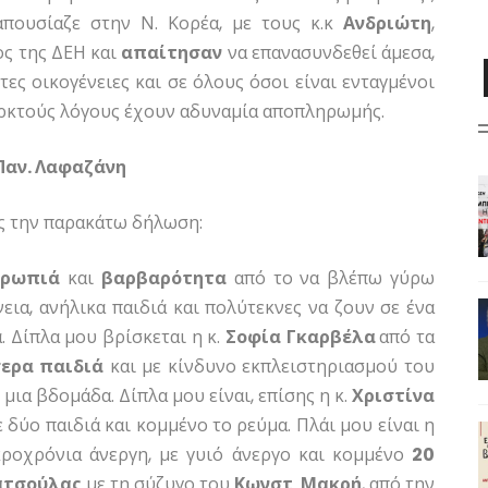
πουσίαζε στην Ν. Κορέα, με τους κ.κ
Ανδριώτη
,
ς της ΔΕΗ και
απαίτησαν
να επανασυνδεθεί άμεσα,
ες οικογένειες και σε όλους όσοι είναι ενταγμένοι
αρκτούς λόγους έχουν αδυναμία αποπληρωμής.
αν. Λαφαζάνη
ς την παρακάτω δήλωση:
θρωπιά
και
βαρβαρότητα
από το να βλέπω γύρω
εια, ανήλικα παιδιά και πολύτεκνες να ζουν σε ένα
. Δίπλα μου βρίσκεται η κ.
Σοφία
Γκαρβέλα
από τα
σερα
παιδιά
και με κίνδυνο εκπλειστηριασμού του
μια βδομάδα. Δίπλα μου είναι, επίσης η κ.
Χριστίνα
με δύο παιδιά και κομμένο το ρεύμα. Πλάι μου είναι η
ροχρόνια άνεργη, με γυιό άνεργο και κομμένο
20
ατσούλας
με τη σύζυγο του
Κωνστ
.
Μακρή
, από την