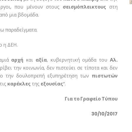
εργοι, που μένουν στους
σεισμόπλεικτους
στη
από μια βδομάδα.
ρω παραδείγματα.
ο η ΔΕΗ.
καμιά
αρχή
και
αξία
, κυβερνητική ομάδα του
Αλ.
ρίβει την κοινωνία, δεν πιστεύει σε τίποτα και δεν
ο την δουλοπρεπή εξυπηρέτηση των
πιστωτών
τις
καρέκλες
της
εξουσίας
”.
Για το Γραφείο Τύπου
30/10/2017