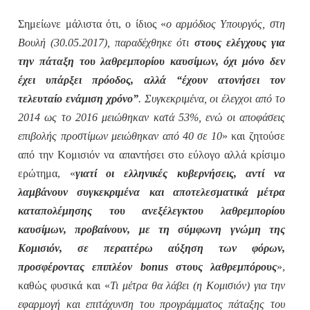
Σημείωνε μάλιστα ότι, ο ίδιος «
ο αρμόδιος Υπουργός, στη
Βουλή (30.05.2017), παραδέχθηκε ότι
στους ελέγχους για
την πάταξη του λαθρεμπορίου καυσίμων, όχι μόνο δεν
έχει υπάρξει πρόοδος, αλλά “έχουν ατονήσει τον
τελευταίο ενάμιση χρόνο”
. Συγκεκριμένα, οι έλεγχοι από το
2014 ως το 2016 μειώθηκαν κατά 53%, ενώ οι αποφάσεις
επιβολής προστίμων μειώθηκαν από 40 σε 10
» και ζητούσε
από την Κομισιόν να απαντήσει στο εύλογο αλλά κρίσιμο
ερώτημα, «
γιατί οι ελληνικές κυβερνήσεις, αντί να
λαμβάνουν συγκεκριμένα και αποτελεσματικά μέτρα
καταπολέμησης του ανεξέλεγκτου λαθρεμπορίου
καυσίμων, προβαίνουν, με τη σύμφωνη γνώμη της
Κομισιόν, σε περαιτέρω αύξηση των φόρων,
προσφέροντας επιπλέον bonus στους λαθρεμπόρους
»,
καθώς φυσικά και «
Τι μέτρα θα λάβει (η Κομισιόν) για την
εφαρμογή και επιτάχυνση του προγράμματος πάταξης του