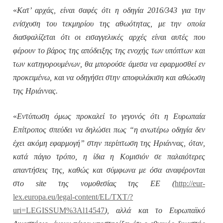
«
Κατ’ αρχάς, είναι σαφές ότι η οδηγία 2016/343 για την
ενίσχυση του τεκμηρίου της αθωότητας, με την οποία
διασφαλίζεται ότι οι εισαγγελικές αρχές είναι αυτές που
φέρουν το βάρος της απόδειξης της ενοχής των υπόπτων και
των κατηγορουμένων, θα μπορούσε άμεσα να εφαρμοσθεί εν
προκειμένω, και να οδηγήσει στην αποφυλάκιση και αθώωση
της Ηριάννας.
«
Εντύπωση όμως προκαλεί το γεγονός ότι η Ευρωπαία
Επίτροπος σπεύδει να δηλώσει πως “η ανωτέρω οδηγία δεν
έχει ακόμη εφαρμογή” στην περίπτωση της Ηριάννας, όταν,
κατά πάγιο τρόπο, η ίδια η Κομισιόν σε παλαιότερες
απαντήσεις της, καθώς και σύμφωνα με όσα αναφέρονται
στο site της νομοθεσίας της ΕΕ (
http://eur-
lex.europa.eu/legal-content/EL/TXT/?
uri=LEGISSUM%3Al14547
), αλλά και το Ευρωπαϊκό