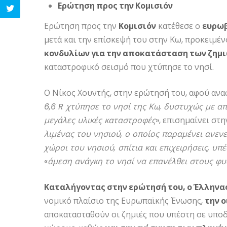
Ερώτηση προς την Κομισιόν
Ερώτηση προς την
Κομισιόν
κατέθεσε ο
ευρωβ
μετά και την επίσκεψή του στην Κω, προκειμέν
κονδυλίων για την αποκατάσταση των ζημ
καταστροφικό σεισμό που χτύπησε το νησί.
Ο Νίκος Χουντής, στην ερώτησή του, αφού αναφ
6,6 R χτύπησε το νησί της Κω, δυστυχώς με α
μεγάλες υλικές καταστροφές
», επισημαίνει στη
λιμένας του νησιού, ο οποίος παραμένει ανενερ
χώροι του νησιού, σπίτια και επιχειρήσεις, υπ
«
άμεση ανάγκη το νησί να επανέλθει στους φ
Καταλήγοντας στην ερώτησή του, ο Έλλην
νομικό πλαίσιο της Ευρωπαϊκής Ένωσης,
την ο
αποκατασταθούν οι ζημιές που υπέστη σε υποδο