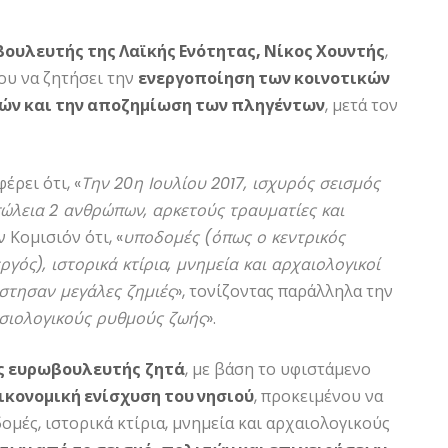
ουλευτής της Λαϊκής Ενότητας, Νίκος Χουντής
,
ου να ζητήσει την
ενεργοποίηση των κοινοτικών
ιών και την αποζημίωση των πληγέντων
, μετά τον
έρει ότι, «
Την 20η Ιουλίου 2017, ισχυρός σεισμός
πώλεια 2 ανθρώπων, αρκετούς τραυματίες και
ν Κομισιόν ότι, «
υποδομές (όπως ο κεντρικός
γός), ιστορικά κτίρια, μνημεία και αρχαιολογικοί
έστησαν μεγάλες ζημιές
», τονίζοντας παράλληλα την
υσιολογικούς ρυθμούς ζωής
».
ας ευρωβουλευτής
ζητά
, με βάση το υφιστάμενο
ικονομική ενίσχυση του νησιού
, προκειμένου να
μές, ιστορικά κτίρια, μνημεία και αρχαιολογικούς