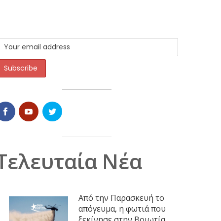
Τελευταία Νέα
Από την Παρασκευή το
απόγευμα, η φωτιά που
ξεκίνησε στην Βοιωτία,