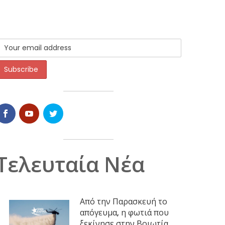
Τελευταία Νέα
Από την Παρασκευή το
απόγευμα, η φωτιά που
ξεκίνησε στην Βοιωτία,