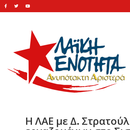
Η ΛΑΕ με Δ. Στρατού