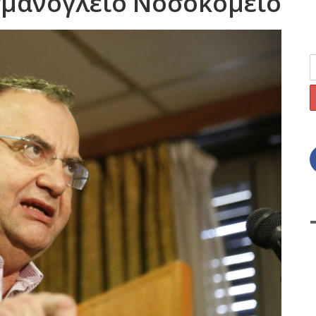
σμανόγλειο Νοσοκομείο