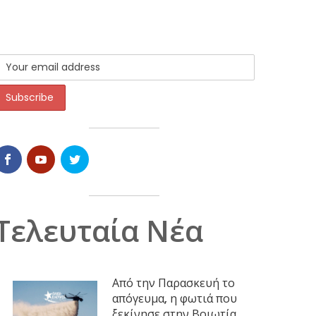
Τελευταία Νέα
Από την Παρασκευή το
απόγευμα, η φωτιά που
ξεκίνησε στην Βοιωτία,