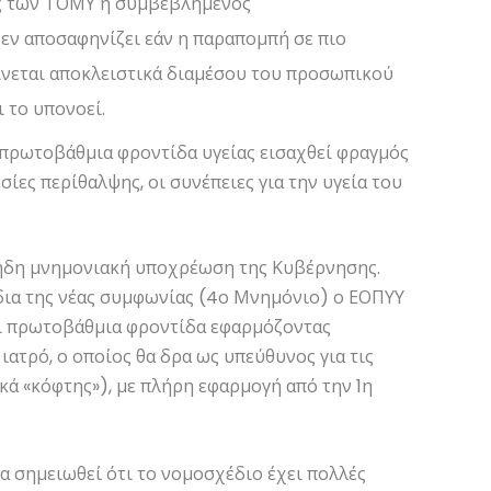
ός των ΤΟΜΥ ή συμβεβλημένος
εν αποσαφηνίζει εάν η παραπομπή σε πιο
γίνεται αποκλειστικά διαμέσου του προσωπικού
ι το υπονοεί.
 πρωτοβάθμια φροντίδα υγείας εισαχθεί φραγμός
ίες περίθαλψης, οι συνέπειες για την υγεία του
 ήδη μνημονιακή υποχρέωση της Κυβέρνησης.
δια της νέας συμφωνίας (4ο Μνημόνιο) ο ΕΟΠΥΥ
ει πρωτοβάθμια φροντίδα εφαρμόζοντας
ατρό, ο οποίος θα δρα ως υπεύθυνος για τις
κά «κόφτης»), με πλήρη εφαρμογή από την 1η
α σημειωθεί ότι το νομοσχέδιο έχει πολλές