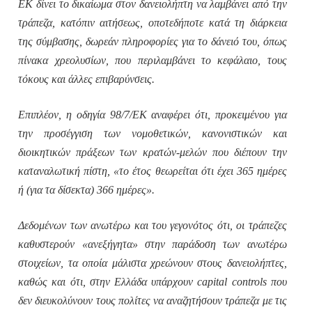
ΕΚ δίνει το δικαίωμα στον δανειολήπτη να λαμβάνει από την
τράπεζα, κατόπιν αιτήσεως, οποτεδήποτε κατά τη διάρκεια
της σύμβασης, δωρεάν πληροφορίες για το δάνειό του, όπως
πίνακα χρεολυσίων, που περιλαμβάνει το κεφάλαιο, τους
τόκους και άλλες επιβαρύνσεις.
Επιπλέον, η οδηγία 98/7/ΕΚ αναφέρει ότι, προκειμένου για
την προσέγγιση των νομοθετικών, κανονιστικών και
διοικητικών πράξεων των κρατών-μελών που διέπουν την
καταναλωτική πίστη, «το έτος θεωρείται ότι έχει 365 ημέρες
ή (για τα δίσεκτα) 366 ημέρες».
Δεδομένων των ανωτέρω και του γεγονότος ότι, οι τράπεζες
καθυστερούν «ανεξήγητα» στην παράδοση των ανωτέρω
στοιχείων, τα οποία μάλιστα χρεώνουν στους δανειολήπτες,
καθώς και ότι, στην Ελλάδα υπάρχουν capital controls που
δεν διευκολύνουν τους πολίτες να αναζητήσουν τράπεζα με τις