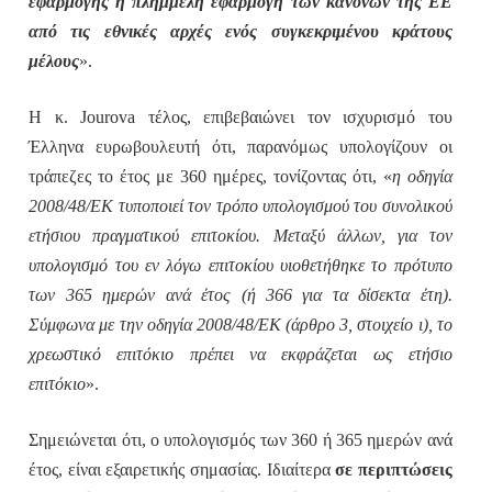
εφαρμογής ή πλημμελή εφαρμογή των κανόνων της ΕΕ
από τις εθνικές αρχές ενός συγκεκριμένου κράτους
μέλους
».
Η κ.
Jourova
τέλος, επιβεβαιώνει τον ισχυρισμό του
Έλληνα ευρωβουλευτή ότι, παρανόμως υπολογίζουν οι
τράπεζες το έτος με 360 ημέρες, τονίζοντας ότι, «
η οδηγία
2008/48/ΕΚ τυποποιεί τον τρόπο υπολογισμού του συνολικού
ετήσιου πραγματικού επιτοκίου. Μεταξύ άλλων, για τον
υπολογισμό του εν λόγω επιτοκίου υιοθετήθηκε το πρότυπο
των 365 ημερών ανά έτος (ή 366 για τα δίσεκτα έτη).
Σύμφωνα με την οδηγία 2008/48/ΕΚ (άρθρο 3, στοιχείο ι), το
χρεωστικό επιτόκιο πρέπει να εκφράζεται ως ετήσιο
επιτόκιο
».
Σημειώνεται ότι, ο υπολογισμός των 360 ή 365 ημερών ανά
έτος, είναι εξαιρετικής σημασίας. Ιδιαίτερα
σε περιπτώσεις