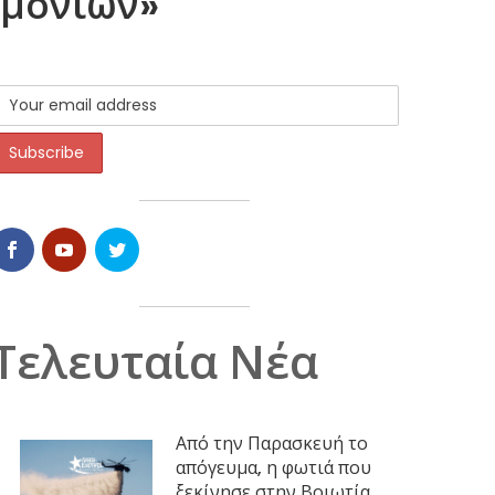
ημονίων»
Τελευταία Νέα
Από την Παρασκευή το
απόγευμα, η φωτιά που
ξεκίνησε στην Βοιωτία,