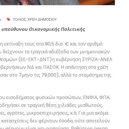
υ
ΤΟΛΙΟΣ
,
ΧΡΕΗ ΔΗΜΟΣΙΟΥ
Ε, υπεύθυνου Οικονομικής Πολιτικής
 εκτίναξη τους στα 90,5 δισ. € και τον αριθμό
6, δείχνουν τα τραγικά αδιέξοδα των μνημονιακών
ν «θεσμών» (ΕΕ-ΕΚΤ-ΔΝΤ)η κυβέρνηση ΣΥΡΙΖΑ-ΑΝΕΛ
κυβερνήσεων ΝΔ και ΠΑΣΟΚ. Η απάντηση στα χρέη
ασαν στο 7μηνο τις 79.000), αλλά το σταμάτημα της
ου εισοδήματος φυσικών προσώπων, ΕΝΦΙΑ, ΦΠΑ,
 οδηγήσει σε τραγική θέση χιλιάδες μισθωτούς,
, αγρότες, μικροεπιχειρήσεις, κ.ά. Για μια ακόμα
ι κατασχέσεις δεν φέρνουν έσοδα, ούτε αποτελούν
που φέρνουν είναι φτωχοποίηση, βαθύτερη ύφεση,