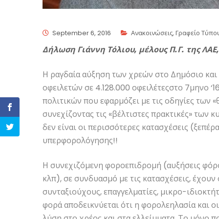
September 6, 2016
Ανακοινώσεις
,
Γραφείο Τύπο
Δήλωση Γιάννη Τόλιου, μέλους Π.Γ. της ΛΑ
Η ραγδαία αύξηση των χρεών στο Δημόσιο και η
οφειλετών σε 4.128.000 οφειλέτεςστο 7μηνο ‘1
πολιτικών που εφαρμόζει με τις οδηγίες τω
συνεχίζοντας τις «βέλτιστες πρακτικές» των 
δεν είναι οι περισσότερες κατασχέσεις (ξεπέρ
υπερφορολόγησης!!
Η συνεχιζόμενη φοροεπιδρομή (αυξήσεις φόρ
κλπ), σε συνδυασμό με τις κατασχέσεις, έχουν
συνταξιούχους, επαγγελματίες, μικρο-ιδιοκτήτες
φορά αποδεικνύεται ότι η φορολεηλασία και ο
λύση στο χρέος και στα ελλείμματα. Το μόνο 