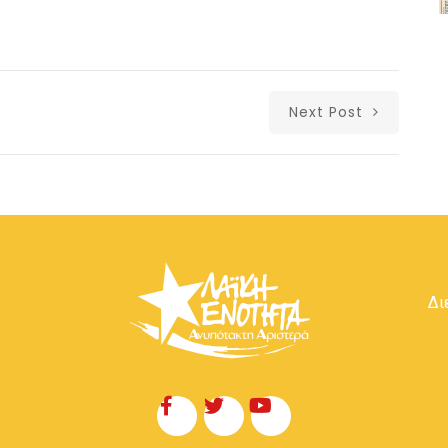
Next Post
Δι