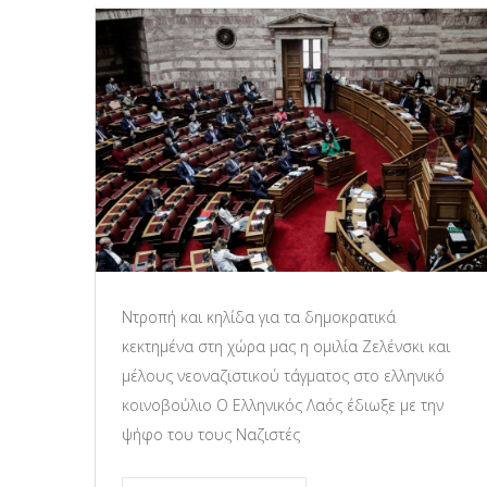
Ντροπή και κηλίδα για τα δημοκρατικά
κεκτημένα στη χώρα μας η ομιλία Ζελένσκι και
μέλους νεοναζιστικού τάγματος στο ελληνικό
κοινοβούλιο Ο Ελληνικός Λαός έδιωξε με την
ψήφο του τους Ναζιστές