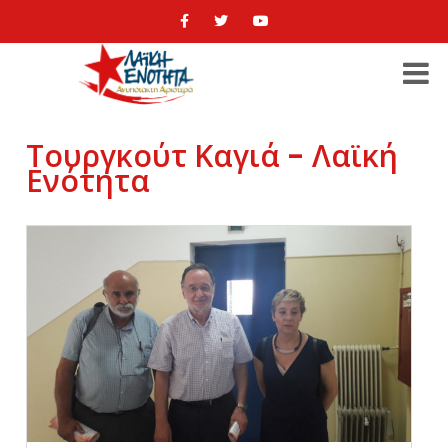
Τουργκούτ Καγιά - Λαϊκή
Ενότητα