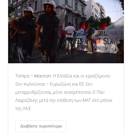
Τσίπρα – Macron: Η Ελλάδα και οι εργαζόμενοι
δεν πωλούνται – Ευρωζώνη και ΕΕ δεν
μεταρρυθμίζονται, μόνο ανατρέπονται Ο Παν.
Λαφαζάνης μετά την επίθεση των ΜΑΤ στο μπλοκ
της ΛΑ.Ε
Διαβάστε περισσότερα