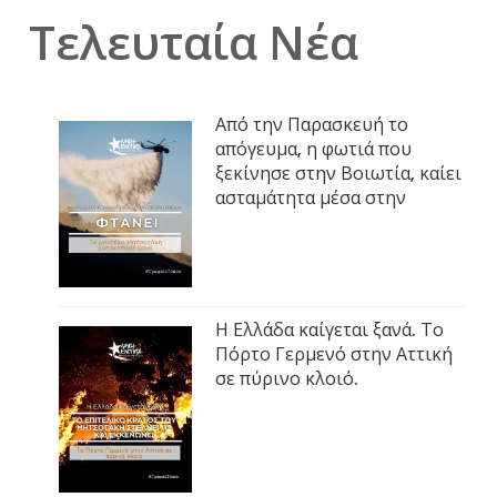
Τελευταία Νέα
Από την Παρασκευή το
απόγευμα, η φωτιά που
ξεκίνησε στην Βοιωτία, καίει
ασταμάτητα μέσα στην
Η Ελλάδα καίγεται ξανά. Το
Πόρτο Γερμενό στην Αττική
σε πύρινο κλοιό.