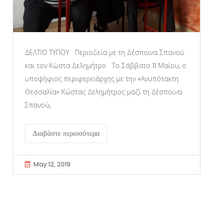
ΔΕΛΤΙΟ ΤΥΠΟΥ Περιοδεία με τη Δέσποινα Σπανού
και τον Κώστα Δελημήτρο Το Σάββατο 11 Μαΐου, ο
υποψήφιος περιφερειάρχης με την «Ανυπότακτη
Θεσσαλία» Κώστας Δελημήτρος μαζί τη Δέσποινα
Σπανού,
Διαβάστε περισσότερα
May 12, 2019