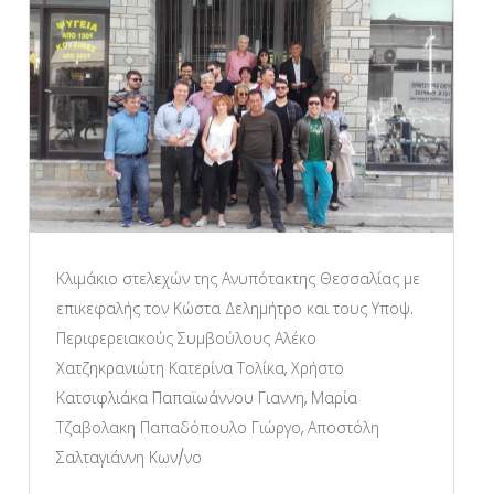
Κλιμάκιο στελεχών της Ανυπότακτης Θεσσαλίας με
επικεφαλής τον Κώστα Δελημήτρο και τους Υποψ.
Περιφερειακούς Συμβούλους Αλέκο
Χατζηκρανιώτη Κατερίνα Τολίκα, Χρήστο
Κατσιφλιάκα Παπαϊωάννου Γιαννη, Μαρία
Τζαβολακη Παπαδόπουλο Γιώργο, Αποστόλη
Σαλταγιάννη Κων/νο