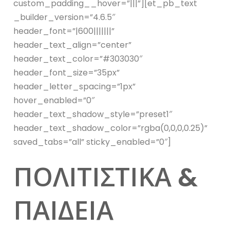
custom_padding__hover=”|||”][et_pb_text
_builder_version=”4.6.5″
header_font=”|600|||||||”
header_text_align=”center”
header_text_color=”#303030″
header_font_size=”35px”
header_letter_spacing=”1px”
hover_enabled=”0″
header_text_shadow_style=”preset1″
header_text_shadow_color=”rgba(0,0,0,0.25)”
saved_tabs=”all” sticky_enabled=”0″]
ΠΟΛΙΤΙΣΤΙΚΑ &
ΠΑΙΔΕΙΑ