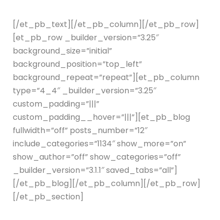
[/et_pb_text][/et_pb_column][/et_pb_row]
[et_pb_row _builder_version=”3.25″
background_size=”initial”
background_position=”top_left”
background_repeat=”repeat”][et_pb_column
type=”4_4″ _builder_version=”3.25″
custom_padding=”|||”
custom_padding__hover=”|||”][et_pb_blog
fullwidth=”off” posts_number=”12″
include_categories=”1134″ show_more=”on”
show_author=”off” show_categories=”off”
_builder_version=”3.1.1″ saved_tabs=”all”]
[/et_pb_blog][/et_pb_column][/et_pb_row]
[/et_pb_section]