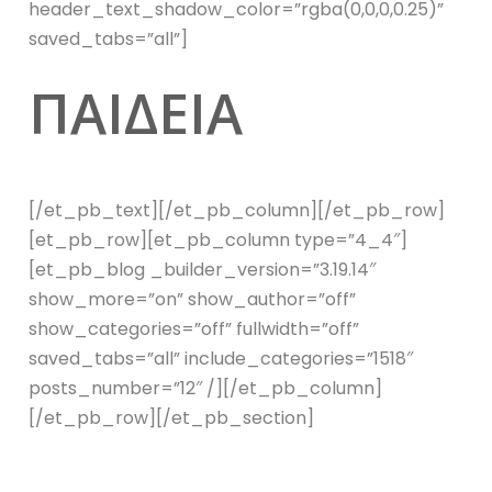
header_text_shadow_color=”rgba(0,0,0,0.25)”
saved_tabs=”all”]
ΠΑΙΔΕΙΑ
[/et_pb_text][/et_pb_column][/et_pb_row]
[et_pb_row][et_pb_column type=”4_4″]
[et_pb_blog _builder_version=”3.19.14″
show_more=”on” show_author=”off”
show_categories=”off” fullwidth=”off”
saved_tabs=”all” include_categories=”1518″
posts_number=”12″ /][/et_pb_column]
[/et_pb_row][/et_pb_section]