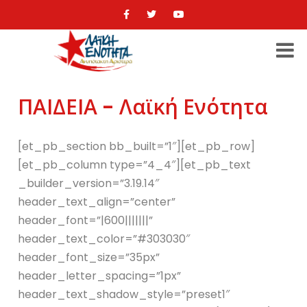
ΠΑΙΔΕΙΑ - Λαϊκή Ενότητα
[et_pb_section bb_built=”1″][et_pb_row]
[et_pb_column type=”4_4″][et_pb_text
_builder_version=”3.19.14″
header_text_align=”center”
header_font=”|600|||||||”
header_text_color=”#303030″
header_font_size=”35px”
header_letter_spacing=”1px”
header_text_shadow_style=”preset1″