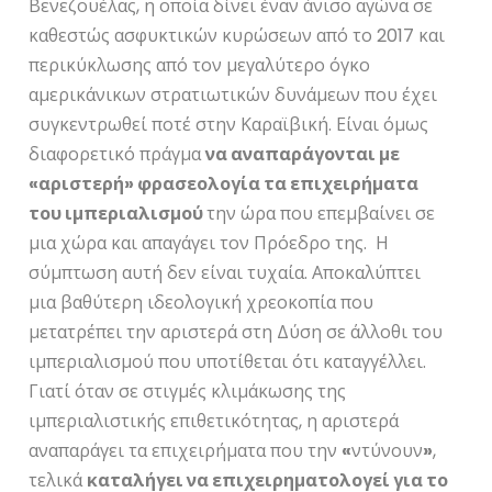
Βενεζουέλας, η οποία δίνει έναν άνισο αγώνα σε
καθεστώς ασφυκτικών κυρώσεων από το 2017 και
περικύκλωσης από τον μεγαλύτερο όγκο
αμερικάνικων στρατιωτικών δυνάμεων που έχει
συγκεντρωθεί ποτέ στην Καραϊβική. Είναι όμως
διαφορετικό πράγμα
να αναπαράγονται με
«
αριστερή
»
φρασεολογία τα επιχειρήματα
του ιμπεριαλισμού
την ώρα που επεμβαίνει σε
μια χώρα και απαγάγει τον Πρόεδρο της. Η
σύμπτωση αυτή δεν είναι τυχαία. Αποκαλύπτει
μια βαθύτερη ιδεολογική χρεοκοπία που
μετατρέπει την αριστερά στη Δύση σε άλλοθι του
ιμπεριαλισμού που υποτίθεται ότι καταγγέλλει.
Γιατί όταν σε στιγμές κλιμάκωσης της
ιμπεριαλιστικής επιθετικότητας, η αριστερά
αναπαράγει τα επιχειρήματα που την
«
ντύνουν
»
,
τελικά
καταλήγει να επιχειρηματολογεί για το