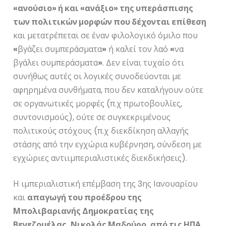
«
ανούσιο
»
ή και
«
ανάξιο
»
της υπεράσπισης
των πολιτικών μορφών που δέχονται επίθεση
και μετατρέπεται σε έναν φιλολογικό όμιλο που
«
βγάζει συμπεράσματα
»
ή καλεί τον λαό
«
να
βγάλει συμπεράσματα
»
. Δεν είναι τυχαίο ότι
συνήθως αυτές οι λογικές συνοδεύονται με
αφηρημένα συνθήματα, που δεν καταλήγουν ούτε
σε οργανωτικές μορφές (π.χ πρωτοβουλίες,
συντονισμούς), ούτε σε συγκεκριμένους
πολιτικούς στόχους (π.χ διεκδίκηση αλλαγής
στάσης από την εγχώρια κυβέρνηση, σύνδεση με
εγχώριες αντιιμπεριαλιστικές διεκδικήσεις).
Η ιμπεριαλιστική επέμβαση της 3
ης
Ιανουαρίου
και
απαγωγή του προέδρου της
Μπολιβαριανής Δημοκρατίας της
Βενεζουέλας, Νικολάς Μαδούρο, από τις ΗΠΑ