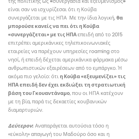
της πολιτικής ως
«
συνεργασία και εξευμενισμός
»
είναι σαν να ισχυρίζεσαι ότι η Κούβα
συνεργάζεται με τις ΗΠΑ Με την ίδια λογική,
θα
μπορούσε κανείς να πει ότι η Κούβα
«συνεργάζεται» με τις ΗΠΑ
επειδή από το 2015
επιτρέπει αμερικάνικες τηλεπικοινωνιακές
εταιρείες να παρέχουν υπηρεσίες roaming στο
νησί, ή επειδή δέχεται αμερικάνικα φάρμακα μέσω
ανθρωπιστικών εξαιρέσεων από το εμπάργκο. Ή
ακόμα πιο γελοίο: ότι
η Κούβα «εξευμενίζει» τις
ΗΠΑ επειδή δεν έχει εκδιώξει τη στρατιωτική
βάση του Γκουαντάναμο
, που οι ΗΠΑ κατέχουν
με τη βία, παρά τις δεκαετίες κουβανικών
διαμαρτυριών.
Δεύτερον:
Αναπαράγεται αυτούσια τόσο η
«εύκολη» απαγωγή του Μαδούρο όσο και η