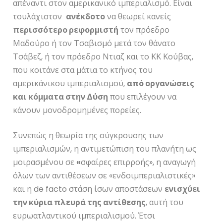
απέναντι στον αμερικανικό ιμπεριαλισμό. Είναι
τουλάχιστον
ανέκδοτο
να θεωρεί κανείς
περισσότερο ρεφορμιστή
τον πρόεδρο
Μαδούρο ή τον Τσαβισμό μετά τον θάνατο
Τσάβεζ, ή τον πρόεδρο Ντιαζ και το ΚΚ Κούβας,
που κοιτάνε στα μάτια το κτήνος του
αμερικάνικου ιμπεριαλισμού,
από οργανώσεις
και κόμματα στην Δύση
που επιλέγουν να
κάνουν μονοδρομημένες πορείες.
Συνεπώς η θεωρία της σύγκρουσης των
ιμπεριαλισμών, η αντιμετώπιση του πλανήτη ως
μοιρασμένου σε
«
σφαίρες επιρροής», η αναγωγή
όλων των αντιθέσεων σε «ενδοιμπεριαλιστικές»
και η de facto στάση ίσων αποστάσεων
ενισχύει
την κύρια πλευρά της αντίθεσης
, αυτή του
ευρωατλαντικού ιμπεριαλισμού. Έτσι