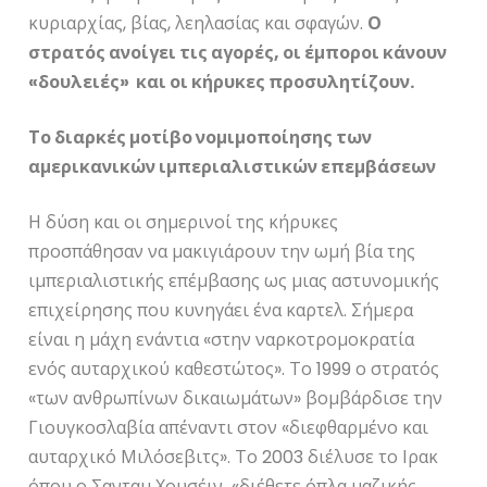
κυριαρχίας, βίας, λεηλασίας και σφαγών.
Ο
στρατός ανοίγει τις αγορές, οι έμποροι κάνουν
«δουλειές» και οι κήρυκες προσυλητίζουν.
Το διαρκές μοτίβο νομιμοποίησης των
αμερικανικών ιμπεριαλιστικών επεμβάσεων
Η δύση και οι σημερινοί της κήρυκες
προσπάθησαν να μακιγιάρουν την ωμή βία της
ιμπεριαλιστικής επέμβασης ως μιας αστυνομικής
επιχείρησης που κυνηγάει ένα καρτελ. Σήμερα
είναι η μάχη ενάντια «στην ναρκοτρομοκρατία
ενός αυταρχικού καθεστώτος». Το 1999 ο στρατός
«των ανθρωπίνων δικαιωμάτων» βομβάρδισε την
Γιουγκοσλαβία απέναντι στον «διεφθαρμένο και
αυταρχικό Μιλόσεβιτς». Το 2003 διέλυσε το Ιρακ
όπου ο Σανταμ Χουσέιν «διέθετε όπλα μαζικής