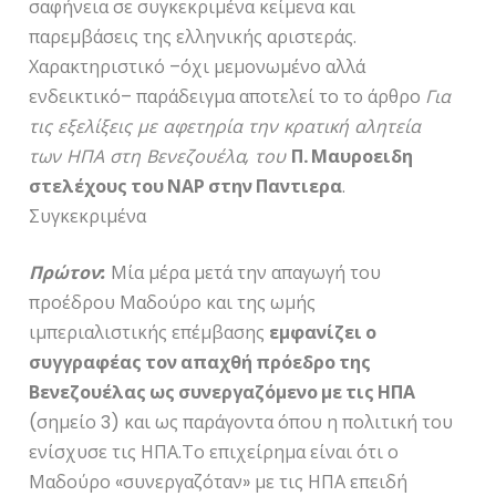
σαφήνεια σε συγκεκριμένα κείμενα και
παρεμβάσεις της ελληνικής αριστεράς.
Χαρακτηριστικό –όχι μεμονωμένο αλλά
ενδεικτικό– παράδειγμα αποτελεί το το άρθρο
Για
τις εξελίξεις με αφετηρία την κρατική αλητεία
των ΗΠΑ στη Βενεζουέλα, του
Π. Μαυροειδη
στελέχους του ΝΑΡ στην Παντιερα
.
Συγκεκριμένα
Πρώτον:
Μία μέρα μετά την απαγωγή του
προέδρου Μαδούρο και της ωμής
ιμπεριαλιστικής επέμβασης
εμφανίζει ο
συγγραφέας τον απαχθή πρόεδρο της
Βενεζουέλας ως συνεργαζόμενο με τις ΗΠΑ
(σημείο 3) και ως παράγοντα όπου η πολιτική του
ενίσχυσε τις ΗΠΑ.Το επιχείρημα είναι ότι ο
Μαδούρο «συνεργαζόταν» με τις ΗΠΑ επειδή