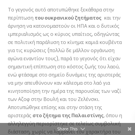
Το γεγονός αυτό αποτυπώθηκε ξεκάθαρα στην
περίπτωση
του ουκρανικού ζητήματος
και την
άρνηση να κατονομαστούν οι ΗΠΑ και ο δυτικός
ιμπεριαλισμός ως ο κύριος υπαίτιος, οδηγώντας
σε πολιτική παράλυση το κίνημα: καμιά κουβέντα
για τις κυρώσεις (πολλώ δε μάλλον οργάνωση
αγώνα εναντίον τους), παρά το γεγονός ότι είχαν
σημαντική επίπτωση στο κόστος ζωής του λαού,
ενώ φτάσαμε στο σημείο δυνάμεις της αριστεράς
να μην απευθύνουν καν κάλεσμα στο λαό για
κινητοποίηση την ημέρα της παρουσίας των ναζί
των Αζοφ στην Βουλή και του Ζελένσκι.
Αποτυπώθηκε επίσης και στην στάση της
αριστεράς
στο ζήτημα της Παλαιστίνης
, όπου η
αλληλεγγύη περιορίστηκε σε τελείως συμβολική
Share This
διάσταση, χωρίς να λαμβάνει τον χαρακτήρα του