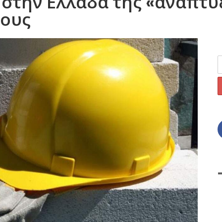
στην Ελλάδα της «ανάπτυξ
γους