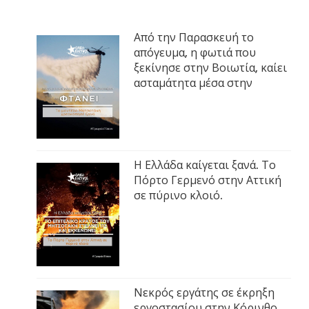
Από την Παρασκευή το
απόγευμα, η φωτιά που
ξεκίνησε στην Βοιωτία, καίει
ασταμάτητα μέσα στην
Η Ελλάδα καίγεται ξανά. Το
Πόρτο Γερμενό στην Αττική
σε πύρινο κλοιό.
Νεκρός εργάτης σε έκρηξη
εργοστασίου στην Κόρινθο