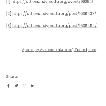
[1]
https://athens.indymedia.org/event/99282/
[2]
https
://
athens
.
indymedia
.
org
/
post
/1638437/
[3]
https
://
athens
.
indymedia
.
org
/
post
/1638464/
Αριστερή Αντικαπιταλιστική Συσπείρωση
Share: