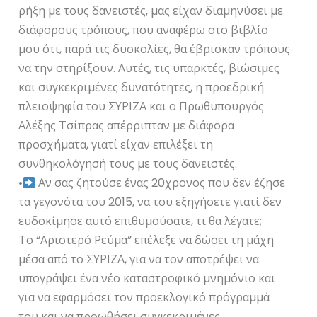
ρήξη µε τους δανειστές, µας είχαν διαµηνύσει µε
διάφορους τρόπους, που αναφέρω στο βιβλίο
µου ότι, παρά τις δυσκολίες, θα έβρισκαν τρόπους
να την στηρίξουν. Αυτές, τις υπαρκτές, βιώσιµες
και συγκεκριµένες δυνατότητες, η προεδρική
πλειοψηφία του ΣΥΡΙΖΑ και ο Πρωθυπουργός
Αλέξης Τσίπρας απέρριπταν µε διάφορα
προσχήµατα, γιατί είχαν επιλέξει τη
συνθηκολόγησή τους µε τους δανειστές.
•
Αν σας ζητούσε ένας 20χρονος που δεν έζησε
τα γεγονότα του 2015, να του εξηγήσετε γιατί δεν
ευδοκίµησε αυτό επιθυµούσατε, τι θα λέγατε;
Το “Αριστερό Ρεύµα” επέλεξε να δώσει τη µάχη
µέσα από το ΣΥΡΙΖΑ, για να τον αποτρέψει να
υπογράψει ένα νέο καταστροφικό µνηµόνιο και
για να εφαρµόσει τον προεκλογικό πρόγραµµά
του και να προωθήσει συγκεκριµένες