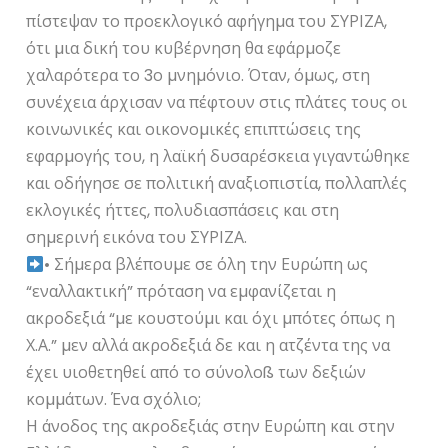
πίστεψαν το προεκλογικό αφήγηµα του ΣΥΡΙΖΑ,
ότι µια δική του κυβέρνηση θα εφάρµοζε
χαλαρότερα το 3ο µνηµόνιο. Όταν, όµως, στη
συνέχεια άρχισαν να πέφτουν στις πλάτες τους οι
κοινωνικές και οικονοµικές επιπτώσεις της
εφαρµογής του, η λαϊκή δυσαρέσκεια γιγαντώθηκε
και οδήγησε σε πολιτική αναξιοπιστία, πολλαπλές
εκλογικές ήττες, πολυδιασπάσεις και στη
σηµερινή εικόνα του ΣΥΡΙΖΑ.
• Σήµερα βλέπουµε σε όλη την Ευρώπη ως
“εναλλακτική” πρόταση να εµφανίζεται η
ακροδεξιά “µε κουστούµι και όχι µπότες όπως η
Χ.Α.” µεν αλλά ακροδεξιά δε και η ατζέντα της να
έχει υιοθετηθεί από το σύνολοß των δεξιών
κοµµάτων. Ένα σχόλιο;
Η άνοδος της ακροδεξιάς στην Ευρώπη και στην