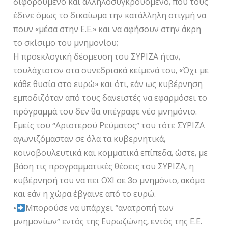
διφορούµενο και αλληλοσυγκρουόµενο, που τους
έδινε όµως το δικαίωµα την κατάλληλη στιγµή να
πουν «µέσα στην Ε.Ε.» και να αφήσουν στην άκρη
το σκίσιµο του µνηµονίου;
Η προεκλογική δέσµευση του ΣΥΡΙΖΑ ήταν,
τουλάχιστον στα συνεδριακά κείµενά του, «Όχι µε
κάθε θυσία στο ευρώ» και ότι, εάν ως κυβέρνηση
εµποδιζόταν από τους δανειστές να εφαρµόσει το
πρόγραµµά του δεν θα υπέγραφε νέο µνηµόνιο.
Εµείς του “Αριστερού Ρεύµατος” του τότε ΣΥΡΙΖΑ
αγωνιζόµασταν σε όλα τα κυβερνητικά,
κοινοβουλευτικά και κοµµατικά επίπεδα, ώστε, µε
βάση τις προγραµµατικές θέσεις του ΣΥΡΙΖΑ, η
κυβέρνησή του να πει ΟΧΙ σε 3ο µνηµόνιο, ακόµα
και εάν η χώρα έβγαινε από το ευρώ.
•
Μπορούσε να υπάρχει “ανατροπή των
µνηµονίων” εντός της Ευρωζώνης, εντός της Ε.Ε.