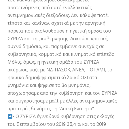
προτεινόµενες από αυτό εναλλακτικές
αντιµνηµονιακές διεξόδους. ∆εν κάλυψε ποτέ,
τίποτα και κανέναν, σχετικά µε την αρνητική
πορεία, που ακολουθούσε η ηγετική οµάδα του
ΣΥΡΙΖΑ και της κυβέρνησης. Ασκούσε κριτική,
συχνά δηµόσια, και παρέµβαινε συνεχώς σε
κυβερνητικό, κοµµατικό και κινηµατικό επίπεδο.
Μόλις, όµως, η ηγετική οµάδα του ΣΥΡΙΖΑ
ακύρωσε, µαζί µε Ν∆, ΠΑΣΟΚ, ΑΝΕΛ, ΠΟΤΑΜΙ, το
ηρωικό δηµοψηφισµατικό λαϊκό ΟΧΙ στα
µνηµόνια και ψήφισε το 3ο µνηµόνιο,
αποχωρήσαµε από την κυβέρνηση και τον ΣΥΡΙΖΑ
και συγκροτήσαµε µαζί µε άλλες αντιµνηµονιακές
αριστερές δυνάµεις τη “Λαϊκή Ενότητα”.
• Ο ΣΥΡΙΖΑ έγινε ξανά κυβέρνηση στις εκλογές
του Σεπτεµβρίου του 2019 35,4 % και το 2019