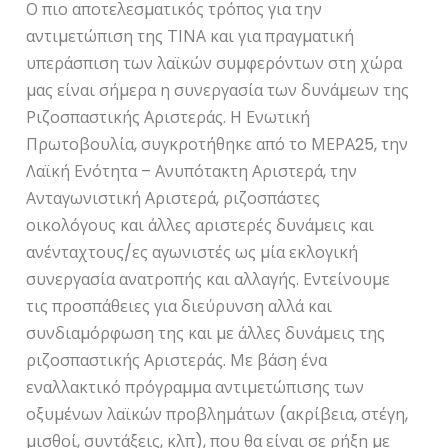
Ο πιο αποτελεσµατικός τρόπος για την
αντιµετώπιση της ΤΙΝΑ και για πραγµατική
υπεράσπιση των λαϊκών συµφερόντων στη χώρα
µας είναι σήµερα η συνεργασία των δυνάµεων της
Ριζοσπαστικής Αριστεράς. Η Ενωτική
Πρωτοβουλία, συγκροτήθηκε από το ΜΕΡΑ25, την
Λαϊκή Ενότητα – Ανυπότακτη Αριστερά, την
Ανταγωνιστική Αριστερά, ριζοσπάστες
οικολόγους και άλλες αριστερές δυνάµεις και
ανένταχτους/ες αγωνιστές ως µία εκλογική
συνεργασία ανατροπής και αλλαγής. Εντείνουµε
τις προσπάθειες για διεύρυνση αλλά και
συνδιαµόρφωση της και µε άλλες δυνάµεις της
ριζοσπαστικής Αριστεράς. Με βάση ένα
εναλλακτικό πρόγραµµα αντιµετώπισης των
οξυµένων λαϊκών προβληµάτων (ακρίβεια, στέγη,
µισθοί, συντάξεις, κλπ), που θα είναι σε ρήξη µε