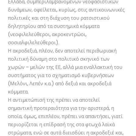
Ελλάδα, συµπεριλαµβανοµένων νεοφασιστικών
δυνάµεων, οφείλεται, κυρίως, στις αντικοινωνικές
πολιτικές και στη διάχυση του ρατσιστικού
δηλητηρίου από τα συστηµικά κόµµατα
(νεοφιλελεύθεροι, ακροκεντρώοι,
σοσιαλφιλελεύθεροι).
Η ακροδεξιά, πλέον, δεν αποτελεί περιθωριακή
πολιτική δύναµη στο πολιτικό σκηνικό των
χωρών – µελών της ΕΕ, αλλά µια εναλλακτική του
συστήµατος για το σχηµατισµό κυβερνήσεων
(Μελόνι, Λεπέν κ.α.) από δεξιά και ακροδεξιά
κόµµατα.
Η αντιµετώπισή της πρέπει να αποτελεί
σηµαντική προτεραιότητα για την αριστερά, η
οποία, όµως, επιπλέον, πρέπει να απαντήσει, γιατί
περιορίζεται η επίδρασή της στα φτωχά λαϊκά
στρώµατα, ενώ σε αυτά διεισδύει η ακροδεξιέ και,