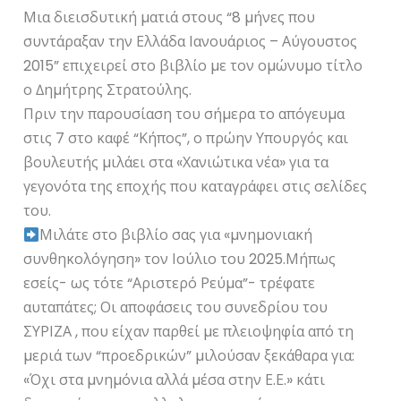
Μια διεισδυτική µατιά στους “8 µήνες που
συντάραξαν την Ελλάδα Ιανουάριος – Αύγουστος
2015” επιχειρεί στο βιβλίο µε τον οµώνυµο τίτλο
ο ∆ηµήτρης Στρατούλης.
Πριν την παρουσίαση του σήµερα το απόγευµα
στις 7 στο καφέ “Κήπος”, ο πρώην Υπουργός και
βουλευτής µιλάει στα «Χανιώτικα νέα» για τα
γεγονότα της εποχής που καταγράφει στις σελίδες
του.
Μιλάτε στο βιβλίο σας για «µνηµονιακή
συνθηκολόγηση» τον Ιούλιο του 2025.Μήπως
εσείς- ως τότε “Αριστερό Ρεύµα”- τρέφατε
αυταπάτες; Οι αποφάσεις του συνεδρίου του
ΣΥΡΙΖΑ , που είχαν παρθεί µε πλειοψηφία από τη
µεριά των “προεδρικών” µιλούσαν ξεκάθαρα για:
«Όχι στα µνηµόνια αλλά µέσα στην Ε.Ε.» κάτι