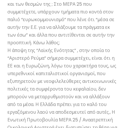
και των θεσµών της ; Στο ΜΕΡΑ 25 που
συµµετέχετε, υπάρχουν τµήµατα πιο κοντά στον
παλιό “ευρωκοµµουνισµό” που λένε ότι “µέσα σε
αυτήν την Ε.Ε. για να αλλάξουµε τα πράγµατα εκ
των έσω” και άλλα που αντιτίθενται σε αυτήν την
προοπτική. Κάνω λάθος;
Η άποψη της “Λαϊκής Ενότητας” , στην οποία το
“Αριστερό Ρεύµα” σήµερα συµµετέχει, είναι ότι η
ΕΕ και η Ευρωζώνη, λόγω του χαρακτήρα τους, ως
υπερεθνικοί καπιταλιστικοί οργανισµοί, που
εξυπηρετούν µε νεοφιλελεύθερες αντικοινωνικές
πολιτικές τα συµφέροντα του κεφαλαίου, δεν
µπορούν να µεταρρυθµιστούν και να αλλάξουν
από τα µέσα. Η Ελλάδα πρέπει για το καλό του
εργαζόµενου λαού να αποδεσµευτεί από αυτές., Η
Ενωτική Πρωτοβουλία ΜΕΡΑ 25 / Αναατρεπτική
Οικολογική Αριστερά έχει διατυπώσει τη θέση για