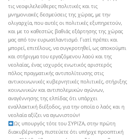
τις νεοφιλελεύθερες πολιτικές και τις
µνηµονιακές δεσµεύσεις της χώρας, µε την
ολιγαρχία, που αυτές οι πολιτικές εξυπηρετούν,
και µε το καθεστώς βαθιάς εξάρτησης της χώρας
µας από τον ευρωατλαντισµό. Γιατί πρέπει και
µπορεί, επιτέλους, να συγκροτηθεί, ως αποκούµπι
και στήριγµα του εργαζόµενου λαού και της
νεολαίας, ένας ισχυρός ενωτικός αριστερός
πόλος πραγµατικής αντιπολίτευσης στις
αντικοινωνικές κυβερνητικές πολιτικές, στήριξης
κοινωνικών και αντιπολεµικών αγώνων,
αναγέννησης της ελπίδας ότι υπάρχει
εναλλακτική διέξοδος, για την οποία ο λαός και η
νεολαία αξίζει να αγωνιστούν!
Ως υπουργός τότε του ΣΥΡΙΖΑ, στην πρώτη
διακυβέρνηση, πιστεύετε ότι υπήρχε προοπτική