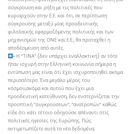
σύγκρουση και ρήξη µε τις πολιτικές που
κυριαρχούν στην Ε.Ε. και ότι, σε περίπτωση
σύγκρουσης µεταξύ µίας προοδευτικής
φιλολαϊκής εφαρµοζόµενης πολιτικής και των
µηχανισµών της ΟΝΕ και Ε.Ε., θα προταχθεί η
αποδέσµευση από αυτές.
• Η “ΤΙΝΑ” (δεν υπάρχει εναλλακτική) αν τότε
ήταν ισχυρή στην Ελληνική κοινωνία σήµερα η
εντύπωση µας είναι ότι έχει ισχυροποιηθεί ακόµα
περισσότερο. Ένα µεγάλο µέρος του
κόσµου,ακόµα και αυτού που έχει µια
προοδευτική κατεύθυνση, δεν ενστερνίζεται την
προοπτική “συγκρούσεων”, “ανατροπών” καθώς
είδε ότι κάτι τέτοιο οδηγούσε απέναντι στις
πολιτικές ηγεσίες της Ευρώπης. Πώς
αντιµετωπίζετε αυτά τα νέα δεδοµένα;