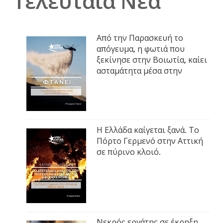
Τελευταία Νέα
Από την Παρασκευή το
απόγευμα, η φωτιά που
ξεκίνησε στην Βοιωτία, καίει
ασταμάτητα μέσα στην
Η Ελλάδα καίγεται ξανά. Το
Πόρτο Γερμενό στην Αττική
σε πύρινο κλοιό.
Νεκρός εργάτης σε έκρηξη