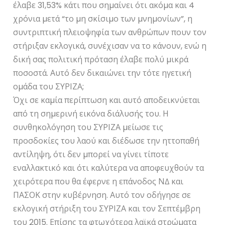
έλαβε 31,53% κάτι που σηµαίνει ότι ακόµα και 4
χρόνια µετά “το µη σκίσιµο των µνηµονίων”, η
συντριπτική πλειοψηφία των ανθρώπων πουν τον
στήριξαν εκλογικά, συνέχισαν να το κάνουν, ενώ η
δική σας πολιτική πρόταση έλαβε πολύ µικρά
ποσοστά. Αυτό δεν δικαιώνει την τότε ηγετική
οµάδα του ΣΥΡΙΖΑ;
Όχι σε καµία περίπτωση και αυτό αποδεικνύεται
από τη σηµερινή εικόνα διάλυσής του. Η
συνθηκολόγηση του ΣΥΡΙΖΑ µείωσε τις
προσδοκίες του λαού και διέδωσε την ηττοπαθή
αντίληψη, ότι δεν µπορεί να γίνει τίποτε
εναλλακτικό και ότι καλύτερα να αποφευχθούν τα
χειρότερα που θα έφερνε η επάνοδος Ν∆ και
ΠΑΣΟΚ στην κυβέρνηση. Αυτό τον οδήγησε σε
εκλογική στήριξη του ΣΥΡΙΖΑ και τον Σεπτέµβρη
του 2015. Επίσης τα φτωχότερα λαϊκά στρώµατα