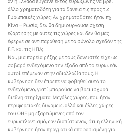
αν η Ελλάδα έβγαινε εκτός ευρωζώνης να βρει
άλλο χρηµατοδότη για τα δάνεια τις προς τις
Ευρωπαικές χώρες; Αν χρηµατοδότες ήταν πχ.
Κίνα – Ρωσία, δεν θα δηµιουργούσε σχέση
εξάρτησης µε αυτές τις χώρες και δεν θα µας
έφερνε σε αντιπαράθεση µε το σύνολο σχεδόν της
Ε.Ε. και τις ΗΠΑ;
Ναι, µια πορεία ρήξης µε τους δανειστές είχε ως
σοβαρό ενδεχόµενο την έξοδο από το ευρώ, εάν
αυτοί επέµεναν στην αδιαλλαξία τους. Η
κυβέρνηση δεν έπρεπε να φοβηθεί αυτό το
ενδεχόµενο, γιατί µπορούσε να βρει ισχυρά
διεθνή στηρίγµατα. Μεγάλες χώρες, που ήταν
περιφερειακές δυνάµεις, αλλά και άλλες χώρες
του ΟΗΕ µη εξαρτώµενες από τον
ευρωατλαντισµό, εάν διαπίστωναν, ότι η ελληνική
κυβέρνηση ήταν πραγµατικά αποφασισµένη για