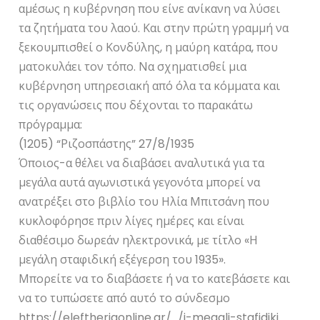
αμέσως η κυβέρνηση που είνε ανίκανη να λύσει
τα ζητήματα του λαού. Και στην πρώτη γραμμή να
ξεκουμπισθεί ο Κονδύλης, η μαύρη κατάρα, που
ματοκυλάει τον τόπο. Να σχηματισθεί μια
κυβέρνηση υπηρεσιακή από όλα τα κόμματα και
τις οργανώσεις που δέχονται το παρακάτω
πρόγραμμα:
(1205) “Ριζοσπάστης” 27/8/1935
Όποιος-α θέλει να διαβάσει αναλυτικά για τα
μεγάλα αυτά αγωνιστικά γεγονότα μπορεί να
ανατρέξει στο βιβλίο του Ηλία Μπιτσάνη που
κυκλοφόρησε πριν λίγες ημέρες και είναι
διαθέσιμο δωρεάν ηλεκτρονικά, με τίτλο «Η
μεγάλη σταφιδική εξέγερση του 1935».
Μπορείτε να το διαβάσετε ή να το κατεβάσετε και
να το τυπώσετε από αυτό το σύνδεσμο
https://eleftheriaonline.gr/…/i-megali-stafidiki…