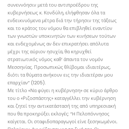
συνεννόησιν μετά του αντιπροέδρου της
κυβερνήσεως κ. Κονδύλη, ελήφθησαν όλα τα
ενδεικνυόμενα μέτρα διά την τήρησιν της τάξεως
και το κράτος του νόμου θα επιβληθεί εναντίον
των γνωστών υποκινητών των κινήσεων τούτων
και ενδεχομένως αν δεν επικρατήσει απόλυτα
μέχρι της αύριον ησυχία, θα κηρυχθεί
στρατιωτικός νόμος καθ’ άπαντα τον νομόν
Μεσσηνίας. Προσωπικώς θλίβομαι ιδιαιτέρως,
διότι τα θύματα ανήκουν εις την ιδιαιτέραν μου
επαρχίαν” (1205).
Με τίτλο «Να φύγει η κυβέρνηση» σε κύριο άρθρο
του ο «Ριζοσπάστης» καταγγέλλει την κυβέρνηση
και ζητεί την αντικατάστασή της από υπηρεσιακή
που θα προκηρύξει εκλογές: “H Πελοπόννησος
καίγεται. Οι σταφιδοπαραγωγοί είνε ξεσηκωμένοι.