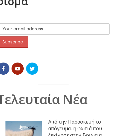
φισμα
Τελευταία Νέα
Από την Παρασκευή το
απόγευμα, η φωτιά που
ξεκίνησε στην Βοιωτία,