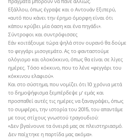
πράγματα μπορούν να πάνε αλλιώς.
Εξάλλου, όπως έγραψε και ο Αντουάν Εξιπερύ,
«αυτό που κάνει την έρημο όμορφη είναι ότι
κάπου κρύβει μία όαση και ένα πηγάδι».
Σύντροφοι και συντρόφισσες
Εάν κοιτάξουμε τώρα ψηλά στον ουρανό θα δούμε
το φεγγάρι μισογεμάτο. Ας το φανταστούμε
ολόγιομο και ολοκόκκινο, όπως θα είναι σε λίγες
ημέρες. Τόσο κόκκινο, που το λένε «φεγγάρι του
κόκκινου ελαφιού».
Και στο σύστημα, που νομίζει ότι 10 χρόνια μετά
το δημοψήφισμα ξεμπέρδεψε μ’ εμάς και
προσπαθεί αυτές τις ημέρες να ξαναγράψει, όπως
το συμφέρει, την ιστορία του 2015, του απαντάμε
με τους στίχους γνωστού τραγουδιού:
«Δεν βγαίνουνε τα όνειρά μας σε πλειστηριασμό.
Δεν παίχτηκε η παρτίδα μας ακόμα».