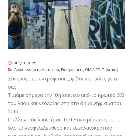
July 8, 2025
Ανακοινώσεις
,
Αριστερά
,
Εκδηλώσεις
,
ΟΜΙΛΙΕΣ
,
Πολιτική
Σύντροφοι, συντρόφισσες, φίλοι και φίλες γεια
σας
Τιμάμε σήμερα την 10η επέτειο από το ηρωικό ΟΧΙ
του λαού και νεολαίας στη στο δημοψήφισμα του
2015.
Ο ελληνικός λαός, ήταν ΤΟΤΕ αντιμέτωπος με το
όλο το νεοφιλελεύθερο και κεφαλαιοκρατικό