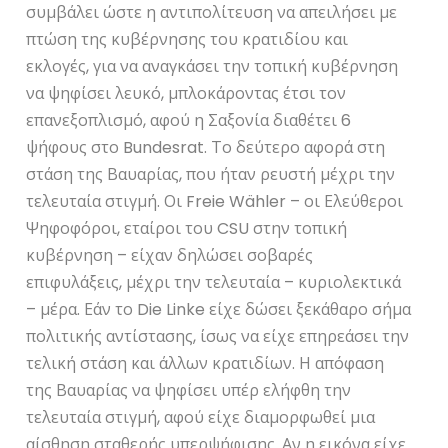
συμβάλει ώστε η αντιπολίτευση να απειλήσει με
πτώση της κυβέρνησης του κρατιδίου και
εκλογές, για να αναγκάσει την τοπική κυβέρνηση
να ψηφίσει λευκό, μπλοκάροντας έτσι τον
επανεξοπλισμό, αφού η Σαξονία διαθέτει 6
ψήφους στο Bundesrat. Το δεύτερο αφορά στη
στάση της Βαυαρίας, που ήταν ρευστή μέχρι την
τελευταία στιγμή. Οι Freie Wähler – οι Ελεύθεροι
Ψηφοφόροι, εταίροι του CSU στην τοπική
κυβέρνηση – είχαν δηλώσει σοβαρές
επιφυλάξεις, μέχρι την τελευταία – κυριολεκτικά
– μέρα. Εάν το Die Linke είχε δώσει ξεκάθαρο σήμα
πολιτικής αντίστασης, ίσως να είχε επηρεάσει την
τελική στάση και άλλων κρατιδίων. Η απόφαση
της Βαυαρίας να ψηφίσει υπέρ ελήφθη την
τελευταία στιγμή, αφού είχε διαμορφωθεί μια
αίσθηση σταθερής υπερψήφισης. Αν η εικόνα είχε