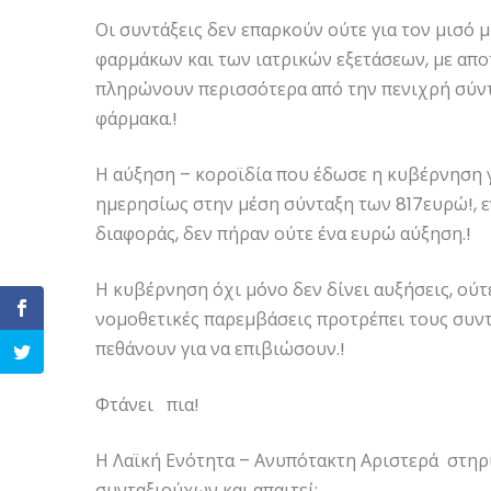
Οι συντάξεις δεν επαρκούν ούτε για τον μισό 
φαρμάκων και των ιατρικών εξετάσεων, με απο
πληρώνουν περισσότερα από την πενιχρή σύντ
φάρμακα.!
Η αύξηση – κοροϊδία που έδωσε η κυβέρνηση γ
ημερησίως στην μέση σύνταξη των 817ευρώ!, 
διαφοράς, δεν πήραν ούτε ένα ευρώ αύξηση.!
Η κυβέρνηση όχι μόνο δεν δίνει αυξήσεις, ούτ
νομοθετικές παρεμβάσεις προτρέπει τους συντ
πεθάνουν για να επιβιώσουν.!
Φτάνει πια!
Η Λαϊκή Ενότητα – Ανυπότακτη Αριστερά στηρίζ
συνταξιούχων και απαιτεί: