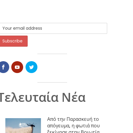
Τελευταία Νέα
Από την Παρασκευή το
απόγευμα, η φωτιά που
ξεκίνησε στην Βοιωτία,