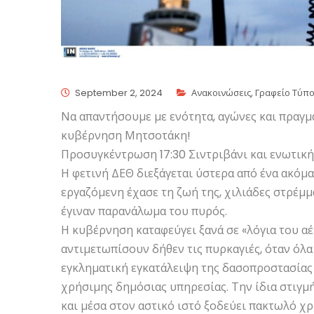
September 2, 2024
Ανακοινώσεις
,
Γραφείο Τύπ
Να απαντήσουμε με ενότητα, αγώνες και πραγμ
κυβέρνηση Μητσοτάκη!
Προσυγκέντρωση 17:30 Σιντριβάνι και ενωτική 
Η φετινή ΔΕΘ διεξάγεται ύστερα από ένα ακόμ
εργαζόμενη έχασε τη ζωή της, χιλιάδες στρέμμ
έγιναν παρανάλωμα του πυρός.
Η κυβέρνηση καταφεύγει ξανά σε «λόγια του α
αντιμετωπίσουν δήθεν τις πυρκαγιές, όταν όλ
εγκληματική εγκατάλειψη της δασοπροστασίας 
χρήσιμης δημόσιας υπηρεσίας. Την ίδια στιγμή
και μέσα στον αστικό ιστό ξοδεύει πακτωλό χρ