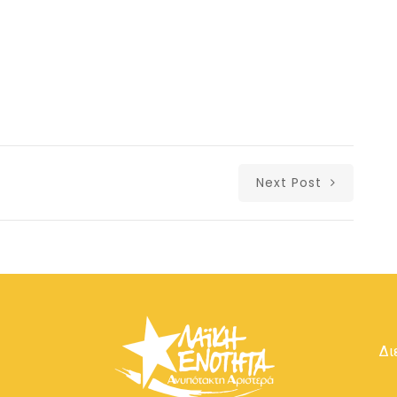
Next Post
Δι