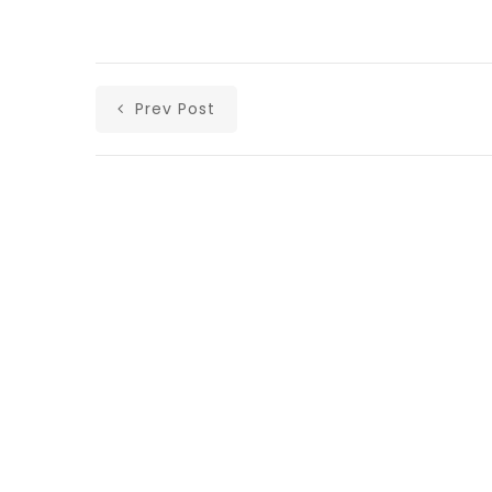
Prev Post
Αρχική
Ανακοινώσεις
Άρθρα
Υλικά
Επικοινωνία
Ισολογισμοί Λαϊκής Ενότητας