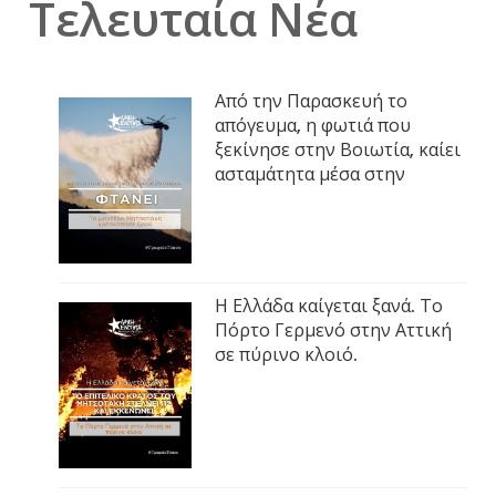
Τελευταία Νέα
Από την Παρασκευή το
απόγευμα, η φωτιά που
ξεκίνησε στην Βοιωτία, καίει
ασταμάτητα μέσα στην
Η Ελλάδα καίγεται ξανά. Το
Πόρτο Γερμενό στην Αττική
σε πύρινο κλοιό.