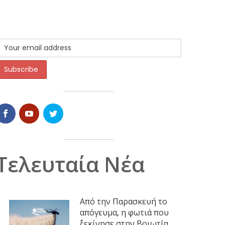
Τελευταία Νέα
Από την Παρασκευή το
απόγευμα, η φωτιά που
ξεκίνησε στην Βοιωτία,