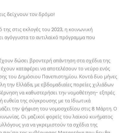
εις δείχνουν τον δρόμο!
 της στις εκλογές του 2023, η κοινωνική
νει αγόγγυστα το αντιλαϊκό πρόγραμμα που
έχουν δώσει βροντερή απάντηση στα σχέδια της
 έχουν καταφέρει να αποτελέσουν το νεύρο ενός
ης του Δημόσιου Πανεπιστημίου. Κοντά δυο μήνες
λη την Ελλάδα, με εβδομαδιαίες πορείες χιλιάδων
βέρνηση να καθυστερήσει την νομοθέτηση- εξπρές
ή ευθεία της σύγκρουσης με τα Ιδιωτικά
μάζει την ψήφιση του νομοσχεδίου στις 8 Μάρτη. Ο
ινωνίας. Οι μαζικοί φορείς του λαϊκού κινήματος
υλλόγους για να γκρεμιστούν τα σχέδια της
 το πρώτο της κυβέρνησης Μητσοτάκη που δεν θα