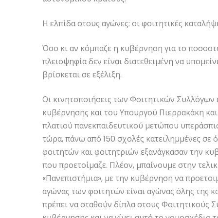
Η ελπίδα στους αγώνες: οι φοιτητικές καταλήψ
Όσο κι αν κόμπαζε η κυβέρνηση για το ποσοστό
πλειοψηφία δεν είναι διατεθειμένη να υπομεί
βρίσκεται σε εξέλιξη.
Οι κινητοποιήσεις των Φοιτητικών Συλλόγων 
κυβέρνησης και του Υπουργού Πιερρακάκη και
πλατιού πανεκπαιδευτικού μετώπου υπεράσπισ
τώρα, πάνω από 150 σχολές κατειλημμένες σε ό
φοιτητών και φοιτητριών εξανάγκασαν την κυ
που προετοίμαζε. Πλέον, μπαίνουμε στην τελικ
«Πανεπιστήμια», με την κυβέρνηση να προετοι
αγώνας των φοιτητών είναι αγώνας όλης της κο
πρέπει να σταθούν δίπλα στους Φοιτητικούς Σ
κυβέρνησης και να γίνει αυτό το νομοσχέδιο