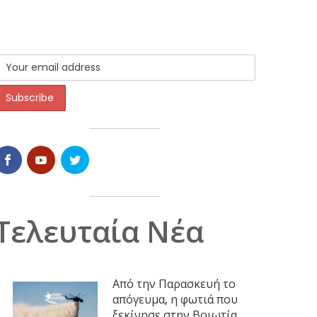
Τελευταία Νέα
Από την Παρασκευή το
απόγευμα, η φωτιά που
ξεκίνησε στην Βοιωτία,