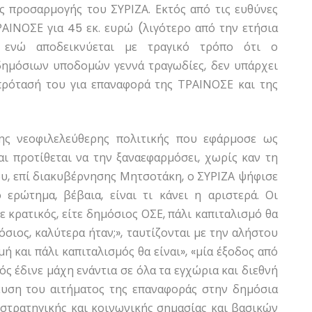
ς προσαρμογής του ΣΥΡΙΖΑ. Εκτός από τις ευθύνες
ΑΙΝΟΣΕ για 45 εκ. ευρώ (λιγότερο από την ετήσια
, ενώ αποδεικνύεται με τραγικό τρόπο ότι ο
δημόσιων υποδομών γεννά τραγωδίες, δεν υπάρχει
 πρότασή του για επαναφορά της ΤΡΑΙΝΟΣΕ και της
ης νεοφιλελεύθερης πολιτικής που εφάρμοσε ως
αι προτίθεται να την ξαναεφαρμόσει, χωρίς καν τη
ου, επί διακυβέρνησης Μητσοτάκη, ο ΣΥΡΙΖΑ ψήφισε
ερώτημα, βέβαια, είναι τι κάνει η αριστερά. Οι
τε κρατικός, είτε δημόσιος ΟΣΕ, πάλι καπιταλισμό θα
όσιος, καλύτερα ήταν;», ταυτίζονται με την αλήστου
ή και πάλι καπιταλισμός θα είναι», «μία έξοδος από
ός έδινε μάχη ενάντια σε όλα τα εγχώρια και διεθνή
μευση του αιτήματος της επαναφοράς στην δημόσια
στρατηγικής και κοινωνικής σημασίας και βασικών