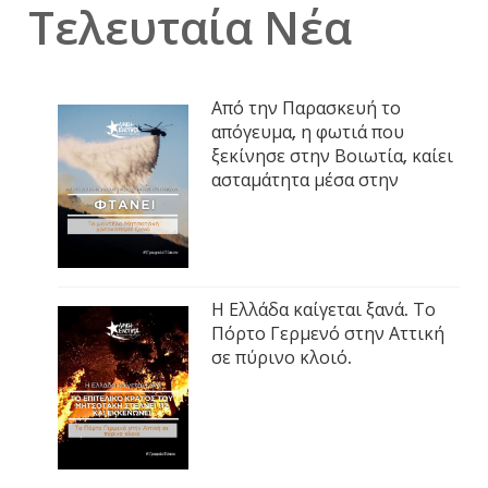
Τελευταία Νέα
Από την Παρασκευή το
απόγευμα, η φωτιά που
ξεκίνησε στην Βοιωτία, καίει
ασταμάτητα μέσα στην
Η Ελλάδα καίγεται ξανά. Το
Πόρτο Γερμενό στην Αττική
σε πύρινο κλοιό.