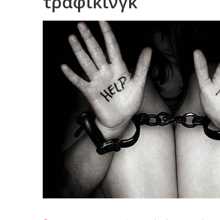
τράφικινγκ