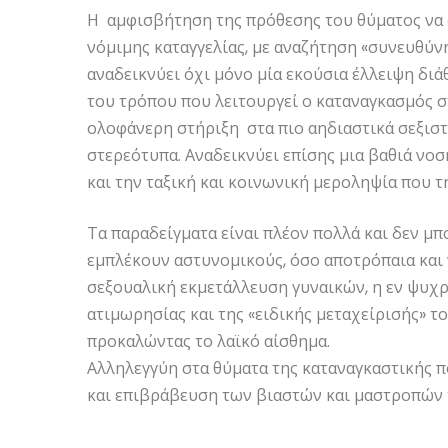
Η αμφισβήτηση της πρόθεσης του θύματος να 
νόμιμης καταγγελίας, με αναζήτηση «συνευθύνη
αναδεικνύει όχι μόνο μία εκούσια έλλειψη δι
του τρόπου που λειτουργεί ο καταναγκασμός στ
ολοφάνερη στήριξη στα πιο αηδιαστικά σεξιστ
στερεότυπα. Αναδεικνύει επίσης μια βαθιά νο
και την ταξική και κοινωνική μεροληψία που τη
Τα παραδείγματα είναι πλέον πολλά και δεν μ
εμπλέκουν αστυνομικούς, όσο αποτρόπαια και ν
σεξουαλική εκμετάλλευση γυναικών, η εν ψυχ
ατιμωρησίας και της «ειδικής μεταχείρισής» τ
προκαλώντας το λαϊκό αίσθημα.
Αλληλεγγύη στα θύματα της καταναγκαστικής πο
και επιβράβευση των βιαστών και μαστροπών 