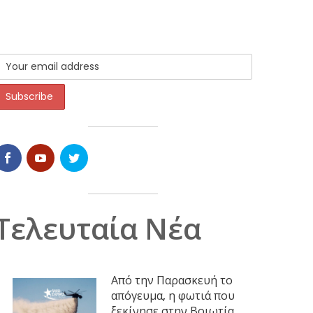
Τελευταία Νέα
Από την Παρασκευή το
απόγευμα, η φωτιά που
ξεκίνησε στην Βοιωτία,