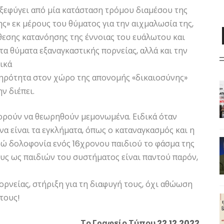
ξεφύγει από μία κατάσταση τρόμου διαμέσου της
ς» εκ μέρους του θύματος για την αιχμαλωσία της,
άθεσης κατανόησης της έννοιας του ευάλωτου και
α θύματα εξαναγκαστικής πορνείας, αλλά και την
ικά
σηρότητα στον χώρο της απονομής «δικαιοσύνης»
ν διέπει.
πορούν να θεωρηθούν μεμονωμένα. Ειδικά όταν
α είναι τα εγκλήματα, όπως ο καταναγκασμός και η
ρώ δολοφονία ενός 16χρονου παιδιού το φάσμα της
ους ως παιδιών του συστήματος είναι παντού παρόν,
ρνείας, στήριξη για τη διαφυγή τους, όχι αθώωση
τους!
Το Γραφείο Τύπου 22.12.2022