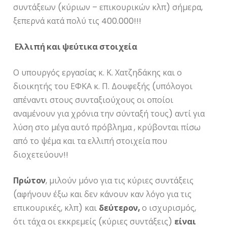
συντάξεων (κύριων – επικουρικών κλπ) σήμερα,
ξεπερνά κατά πολύ τις 400.000!!!
Ελλιπή και ψεύτικα στοιχεία
Ο υπουργός εργασίας κ. Κ. Χατζηδάκης και ο
διοικητής του ΕΦΚΑ κ. Π. Δουφεξής (υπόλογοι
απέναντι στους συνταξιούχους οι οποίοι
αναμένουν για χρόνια την σύνταξή τους) αντί για
λύση στο μέγα αυτό πρόβλημα , κρύβονται πίσω
από το ψέμα και τα ελλιπή στοιχεία που
διοχετεύουν!!
Πρώτον
, μιλούν μόνο για τις κύριες συντάξεις
(αφήνουν έξω και δεν κάνουν καν λόγο για τις
επικουρικές, κλπ) και
δεύτερον,
ο ισχυρισμός,
ότι τάχα οι εκκρεμείς (κύριες συντάξεις)
είναι