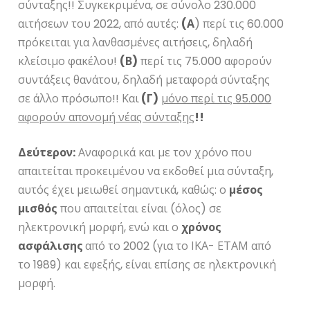
σύνταξης!! Συγκεκριμένα, σε σύνολο 230.000
αιτήσεων του 2022, από αυτές:
(Α
) περί τις 60.000
πρόκειται για λανθασμένες αιτήσεις, δηλαδή
κλείσιμο φακέλου!
(Β)
περί τις 75.000 αφορούν
συντάξεις θανάτου, δηλαδή μεταφορά σύνταξης
σε άλλο πρόσωπο!! Και
(Γ)
μόνο περί τις 95.000
αφορούν απονομή νέας σύνταξης
!!
Δεύτερον:
Αναφορικά και με τον χρόνο που
απαιτείται προκειμένου να εκδοθεί μια σύνταξη,
αυτός έχει μειωθεί σημαντικά, καθώς: ο
μέσος
μισθός
που απαιτείται είναι (όλος) σε
ηλεκτρονική μορφή, ενώ και ο
χρόνος
ασφάλισης
από το 2002 (για το ΙΚΑ- ΕΤΑΜ από
το 1989) και εφεξής, είναι επίσης σε ηλεκτρονική
μορφή.