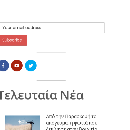
Τελευταία Νέα
Από την Παρασκευή το
απόγευμα, η φωτιά που
ξεκίνησε στην Βοιωτία,