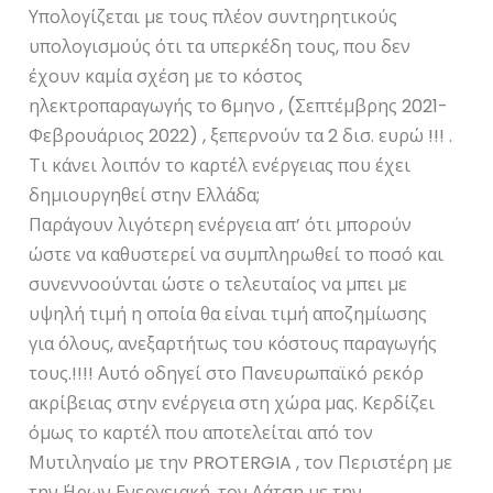
Υπολογίζεται με τους πλέον συντηρητικούς
υπολογισμούς ότι τα υπερκέδη τους, που δεν
έχουν καμία σχέση με το κόστος
ηλεκτροπαραγωγής το 6μηνο , (Σεπτέμβρης 2021-
Φεβρουάριος 2022) , ξεπερνούν τα 2 δισ. ευρώ !!! .
Τι κάνει λοιπόν το καρτέλ ενέργειας που έχει
δημιουργηθεί στην Ελλάδα;
Παράγουν λιγότερη ενέργεια απ’ ότι μπορούν
ώστε να καθυστερεί να συμπληρωθεί το ποσό και
συνεννοούνται ώστε ο τελευταίος να μπει με
υψηλή τιμή η οποία θα είναι τιμή αποζημίωσης
για όλους, ανεξαρτήτως του κόστους παραγωγής
τους.!!!! Αυτό οδηγεί στο Πανευρωπαϊκό ρεκόρ
ακρίβειας στην ενέργεια στη χώρα μας. Κερδίζει
όμως το καρτέλ που αποτελείται από τον
Μυτιληναίο με την PROTERGIA , τον Περιστέρη με
την ΄Ηρων Ενεργειακή, τον Λάτση με την