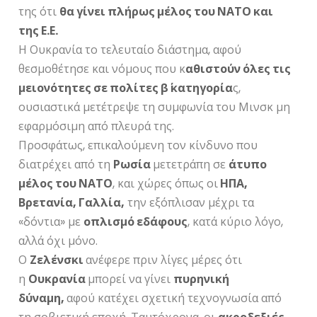
της ότι
θα γίνει πλήρως μέλος του ΝΑΤΟ και
της Ε.Ε.
Η Ουκρανία το τελευταίο διάστημα, αφού
θεσμοθέτησε και νόμους που κ
αθιστούν όλες τις
μειονότητες σε πολίτες β΄ κατηγορία
ς,
ουσιαστικά μετέτρεψε τη συμφωνία του Μινσκ μη
εφαρμόσιμη από πλευρά της.
Προσφάτως, επικαλούμενη τον κίνδυνο που
διατρέχει από τη
Ρωσία
μετετράπη σε
άτυπο
μέλος του ΝΑΤΟ
, και χώρες όπως οι
ΗΠΑ,
Βρετανία, Γαλλία,
την εξόπλισαν μέχρι τα
«δόντια» με
οπλισμό εδάφους
, κατά κύριο λόγο,
αλλά όχι μόνο.
Ο
Ζελένσκι
ανέφερε πριν λίγες μέρες ότι
η
Ουκρανία
μπορεί να γίνει
πυρηνική
δύναμη,
αφού κατέχει σχετική τεχνογνωσία από