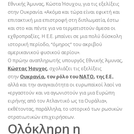
Εθνικής Άμυνας, Κώστα Ήσυχου, για τις εξελίξεις
στην Ουκρανία. «Ακόμα και τώρα είναι εφικτή και
επιτακτική μια επιστροφή στη διπλωματία, έστω
και στο και πέντε για να τερματιστούν άμεσα οι
εχθροπραξίες. Η Ε.Ε. μπαίνει σε μια πολύ δύσκολη
ιστορική περίοδο, “όμηρος” του ακριβού
αμερικανικού φυσικού αερίου».
Ο πρώην αναπληρωτής υπουργός Εθνικής Άμυνας,
Κώστας Ήσυχος
,
σχολιάζει τις εξελίξεις
στην
Ουκρανία
, τον ρόλο του
ΝΑΤΟ
, της Ε.Ε.
,
αλλά και την αναγκαιότητα οι ευρωπαϊκοί λαοί να
«εργαστούν και να αγωνιστούν για μια Ευρώπη
ειρήνης από τον Ατλαντικό ως τα Ουράλια»,
εκθέτοντας, παράλληλα, το ιστορικό των ρωσικών
στρατιωτικών επιχειρήσεων.
Ολόκληρη η