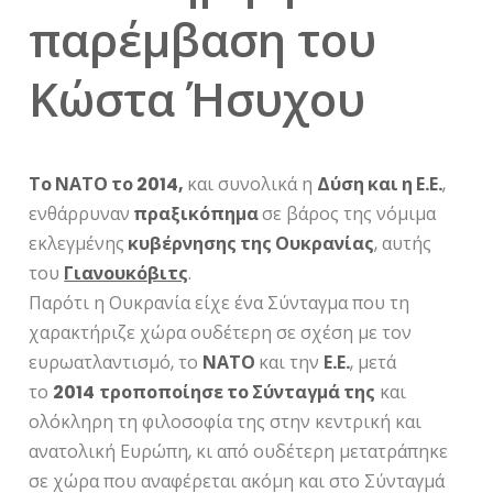
παρέμβαση του
Κώστα Ήσυχου
Το ΝΑΤΟ το 2014,
και συνολικά η
Δύση και η Ε.Ε.
,
ενθάρρυναν
πραξικόπημα
σε βάρος της νόμιμα
εκλεγμένης
κυβέρνησης της Ουκρανίας
, αυτής
του
Γιανουκόβιτς
.
Παρότι η Ουκρανία είχε ένα Σύνταγμα που τη
χαρακτήριζε χώρα ουδέτερη σε σχέση με τον
ευρωατλαντισμό, το
ΝΑΤΟ
και την
Ε.Ε.
, μετά
το
2014
τροποποίησε το Σύνταγμά της
και
ολόκληρη τη φιλοσοφία της στην κεντρική και
ανατολική Ευρώπη, κι από ουδέτερη μετατράπηκε
σε χώρα που αναφέρεται ακόμη και στο Σύνταγμά