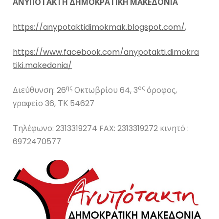
ΑΝΥΠΟΤΑΚΤΗ ΔΗΜΟΚΡΑΤΙΚΗ ΜΑΚΕΔΟΝΙΑ
https://anypotaktidimokmak.blogspot.com/
,
https://www.facebook.com/anypotakti.dimokra
tiki.makedonia/
ης
ος
Διεύθυνση: 26
Οκτωβρίου 64, 3
όροφος,
γραφείο 36, ΤΚ 54627
Τηλέφωνο: 2313319274 FAX: 2313319272 κινητό :
6972470577