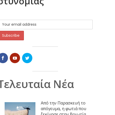
αστυνομίας
Τελευταία Νέα
Από την Παρασκευή το
απόγευμα, η φωτιά που
ξεκίνησε στην Βοιωτία,