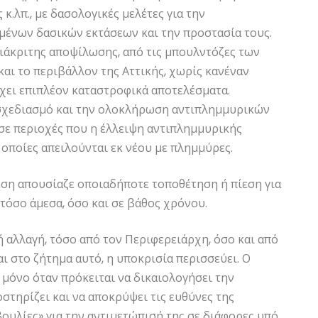
.λπ., με δασολογικές μελέτες για την
ένων δασικών εκτάσεων και την προστασία τους.
ιάκριτης αποψίλωσης, από τις μπουλντόζες των
αι το περιβάλλον της Αττικής, χωρίς κανέναν
έχει επιπλέον καταστροφικά αποτελέσματα.
ν σχεδιασμό και την ολοκλήρωση αντιπλημμυρικών
 σε περιοχές που η έλλειψη αντιπλημμυρικής
 οποίες απειλούνται εκ νέου με πλημμύρες.
ηση απουσίαζε οποιαδήποτε τοποθέτηση ή πίεση για
όσο άμεσα, όσο και σε βάθος χρόνου.
ή αλλαγή, τόσο από τον Περιφερειάρχη, όσο και από
ι στο ζήτημα αυτό, η υποκρισία περισσεύει. Ο
 μόνο όταν πρόκειται να δικαιολογήσει την
στηρίζει και να αποκρύψει τις ευθύνες της
βουλίες» για την αντιμετώπισή της σε διάφορες υπό