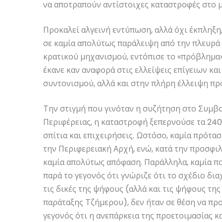
να αποτραπούν αντίστοιχες καταστροφές στο μ
Προκαλεί αλγεινή εντύπωση, αλλά όχι έκπληξη
σε καμία απολύτως παράλειψη από την πλευρά 
κρατικού μηχανισμού, εντόπισε το «πρόβλημα»
έκανε καν αναφορά στις ελλείψεις επίγειων κα
συντονισμού, αλλά και στην πλήρη έλλειψη πρ
Την στιγμή που γινόταν η συζήτηση στο Συμβ
Περιφέρειας, η καταστροφή ξεπερνούσε τα 240
σπίτια και επιχειρήσεις. Ωστόσο, καμία πρότασ
την Περιφερειακή Αρχή, ενώ, κατά την προσφι
καμία απολύτως απόφαση. Παράλληλα, καμία πο
παρά το γεγονός ότι γνώριζε ότι το σχέδιο δ
τις δικές της ψήφους (αλλά και τις ψήφους τη
παράταξης Τζήμερου), δεν ήταν σε θέση να προ
γεγονός ότι η ανεπάρκεια της προετοιμασίας 