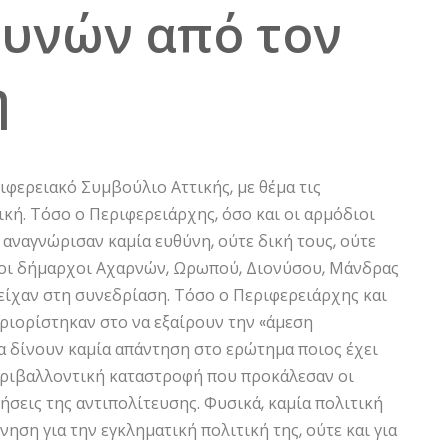
υνών από τον
η
φερειακό Συμβούλιο Αττικής, με θέμα τις
κή. Τόσο ο Περιφερειάρχης, όσο και οι αρμόδιοι
 αναγνώρισαν καμία ευθύνη, ούτε δική τους, ούτε
ι οι δήμαρχοι Αχαρνών, Ωρωπού, Διονύσου, Μάνδρας
ετείχαν στη συνεδρίαση. Τόσο ο Περιφερειάρχης και
εριορίστηκαν στο να εξαίρουν την «άμεση
α δίνουν καμία απάντηση στο ερώτημα ποιος έχει
περιβαλλοντική καταστροφή που προκάλεσαν οι
ήσεις της αντιπολίτευσης. Φυσικά, καμία πολιτική
ση για την εγκληματική πολιτική της, ούτε και για