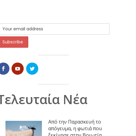
Τελευταία Νέα
Από την Παρασκευή το
απόγευμα, η φωτιά που
ξεκίνησε στην Βοιωτία,