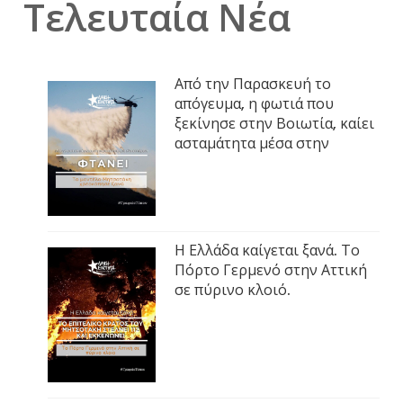
Τελευταία Νέα
Από την Παρασκευή το
απόγευμα, η φωτιά που
ξεκίνησε στην Βοιωτία, καίει
ασταμάτητα μέσα στην
Η Ελλάδα καίγεται ξανά. Το
Πόρτο Γερμενό στην Αττική
σε πύρινο κλοιό.