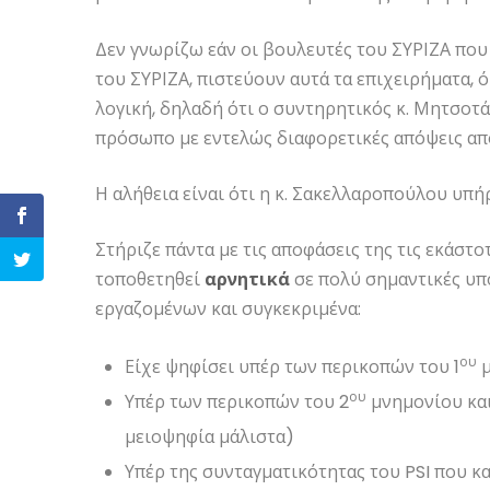
Δεν γνωρίζω εάν οι βουλευτές του ΣΥΡΙΖΑ που 
του ΣΥΡΙΖΑ, πιστεύουν αυτά τα επιχειρήματα, 
λογική, δηλαδή ότι ο συντηρητικός κ. Μητσοτ
πρόσωπο με εντελώς διαφορετικές απόψεις από
Η αλήθεια είναι ότι η κ. Σακελλαροπούλου υπή
Στήριζε πάντα με τις αποφάσεις της τις εκάστο
τοποθετηθεί
αρνητικά
σε πολύ σημαντικές υπο
εργαζομένων και συγκεκριμένα:
ου
Είχε ψηφίσει υπέρ των περικοπών του 1
μ
ου
Υπέρ των περικοπών του 2
μνημονίου και
μειοψηφία μάλιστα)
Υπέρ της συνταγματικότητας του PSI που κα