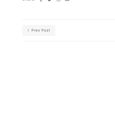
Prev Post
Αρχική
Ανακοινώσεις
Άρθρα
Υλικά
Επικοινωνία
Ισολογισμοί Λαϊκής Ενότητας