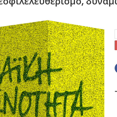
νεοφιλελευθερισμό, δυναμ