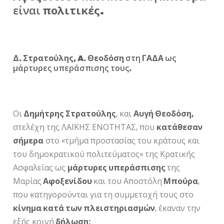
είναι
πολιτικές.
Δ. Στρατούλης,
A
. Θεοδόση
στη
ΓΑΔΑ
ως
μάρτυρες υπεράσπισης τους
.
Οι
Δημήτρης Στρατούλης
, και
Αυγή Θεοδόση,
στελέχη της ΛΑΪΚΗΣ ΕΝΟΤΗΤΑΣ, που
κατάθεσαν
σήμερα
στο «τμήμα προστασίας του κράτους και
του δημοκρατικού πολιτεύματος» της Κρατικής
Ασφαλείας ως
μάρτυρες υπεράσπισης
της
Μαρίας
Αφοξενίδου
και του Αποστόλη
Μπούρα
,
που κατηγορούνται για τη συμμετοχή τους στο
κίνημα κατά των πλειστηριασμών
, έκαναν την
εξής κοινή
δήλωση: