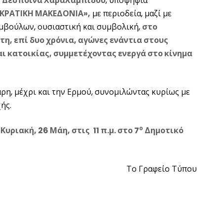
 η Δέσποινα Χαραλαμπίδου
, υποψήφια
ΡΑΤΙΚΗ ΜΑΚΕΔΟΝΙΑ»,
με περιοδεία, μαζί με
βούλων, ουσιαστική και συμβολική,
στο
η, επί δυο χρόνια, αγώνες ενάντια στους
ι κατοικίας, συμμετέχοντας ενεργά στο κίνημα
ρη, μέχρι και την Ερμού, συνομιλώντας κυρίως με
ής.
ο
Κυριακή, 26 Μάη, στις
11 π.μ. στο 7
Δημοτικό
Το Γραφείο Τύπου