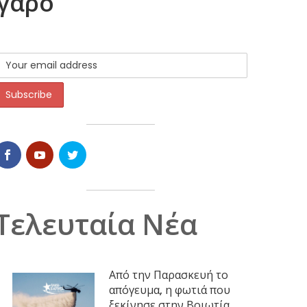
έγαρο
Τελευταία Νέα
Από την Παρασκευή το
απόγευμα, η φωτιά που
ξεκίνησε στην Βοιωτία,